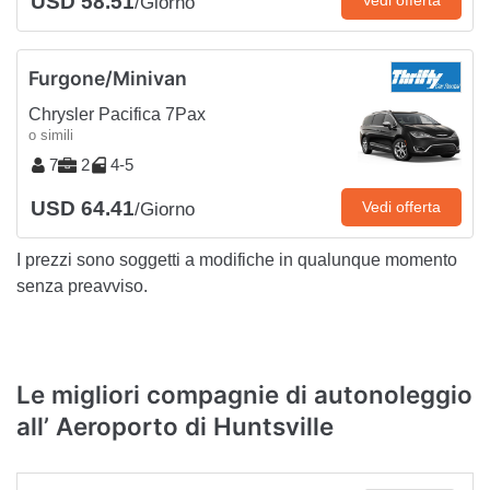
USD 58.51
/Giorno
Furgone/Minivan
Chrysler Pacifica 7Pax
o simili
7
2
4-5
USD 64.41
Vedi offerta
/Giorno
I prezzi sono soggetti a modifiche in qualunque momento
senza preavviso.
Le migliori compagnie di autonoleggio
all’ Aeroporto di Huntsville