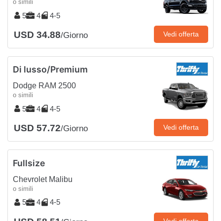
o simili
5
4
4-5
USD 34.88
Vedi offerta
/Giorno
Di lusso/Premium
Dodge RAM 2500
o simili
5
4
4-5
USD 57.72
Vedi offerta
/Giorno
Fullsize
Chevrolet Malibu
o simili
5
4
4-5
Vedi offerta