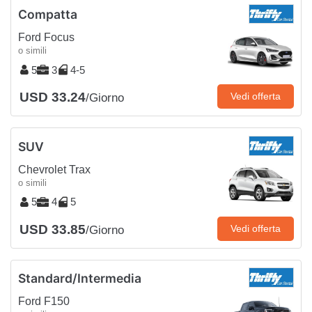
Compatta
Ford Focus
o simili
5
3
4-5
USD 33.24
Vedi offerta
/Giorno
SUV
Chevrolet Trax
o simili
5
4
5
USD 33.85
Vedi offerta
/Giorno
Standard/Intermedia
Ford F150