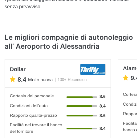
senza preavviso.
Le migliori compagnie di autonoleggio
all’ Aeroporto di Alessandria
Alam
Dollar
9.
8.4
Molto buona
100+ Recensioni
Cortesi
Cortesia del personale
8.6
Condizi
Condizioni dell'auto
8.4
Rapport
Rapporto qualità-prezzo
8.6
Facilità
Facilità nel trovare il banco
8.4
banco d
del fornitore