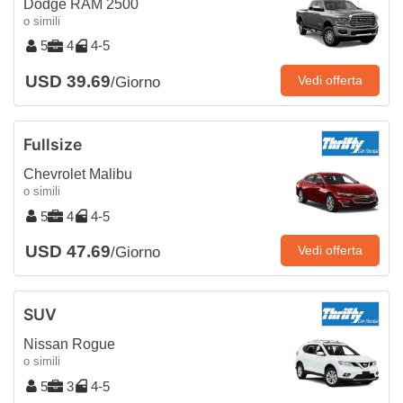
Dodge RAM 2500
o simili
5
4
4-5
USD 39.69
Vedi offerta
/Giorno
Fullsize
Chevrolet Malibu
o simili
5
4
4-5
USD 47.69
Vedi offerta
/Giorno
SUV
Nissan Rogue
o simili
5
3
4-5