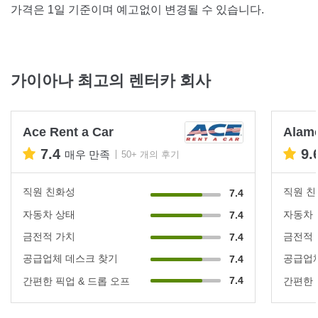
가격은 1일 기준이며 예고없이 변경될 수 있습니다.
가이아나 최고의 렌터카 회사
Ace Rent a Car
Alam
7.4
9.
매우 만족
50+ 개의 후기
직원 친화성
직원 
7.4
자동차 상태
자동차
7.4
금전적 가치
금전적
7.4
공급업체 데스크 찾기
공급업체
7.4
7.4
간편한 픽업 & 드롭 오프
간편한 