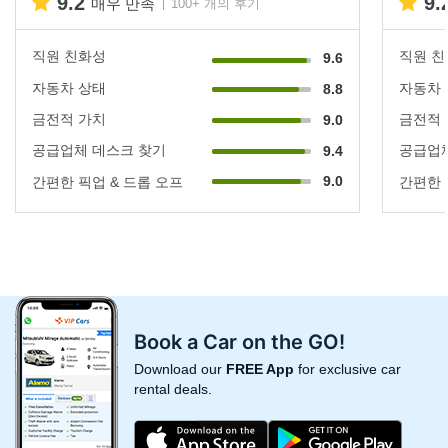
9.2
9.
매우 만족
100+ 개의 후기
직원 친화성
직원 
9.6
자동차 상태
자동차
8.8
금전적 가치
금전적
9.0
공급업체 데스크 찾기
공급업체
9.4
9.0
간편한 픽업 & 드롭 오프
간편한 
Book a Car on the GO!
Download our
FREE App
for exclusive car
rental deals.