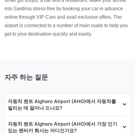
small gift shops, a bar and a restaurant. Make your arrival
into Sardinia stress-free by booking your car in advance
online through VIP Cars and avail exclusive offers. The
airport is connected to a number of main roads to help you
get to your destination quickly and easily.
자주 하는 질문
자동차 렌트 Alghero Airport (AHO)에서 자동차를
빌리는 데 얼마나 드나요?
자동차 렌트 Alghero Airport (AHO)에서 가장 인기
있는 렌터카 회사는 어디인가요?