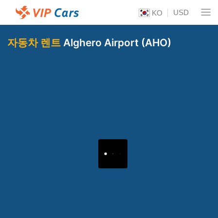
USD
KO
자동차 렌트
Alghero Airport (AHO)