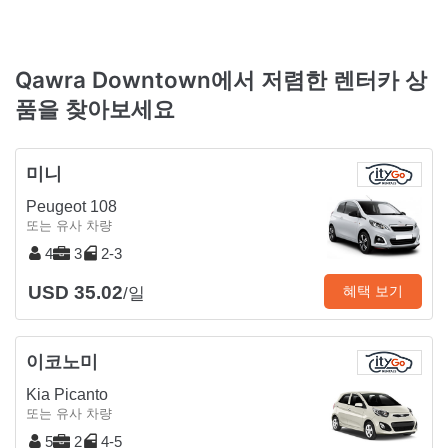
Qawra Downtown에서 저렴한 렌터카 상
품을 찾아보세요
미니
Peugeot 108
또는 유사 차량
4
3
2-3
USD 35.02
혜택 보기
/일
이코노미
Kia Picanto
또는 유사 차량
5
2
4-5