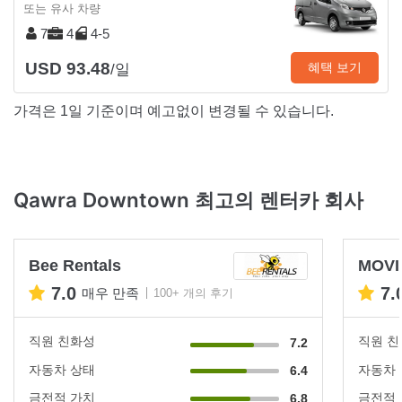
또는 유사 차량
7
4
4-5
USD 93.48
혜택 보기
/일
가격은 1일 기준이며 예고없이 변경될 수 있습니다.
Qawra Downtown 최고의 렌터카 회사
Bee Rentals
MOVI
7.0
7.
매우 만족
100+ 개의 후기
직원 친화성
직원 
7.2
자동차 상태
자동차
6.4
금전적 가치
금전적
6.8