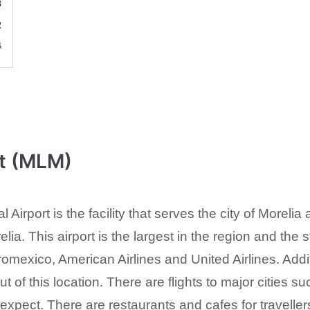
8
2
4
t (MLM)
l Airport is the facility that serves the city of Moreli
ia. This airport is the largest in the region and the 
Aeromexico, American Airlines and United Airlines. Ad
out of this location. There are flights to major citie
rs expect. There are restaurants and cafes for travel