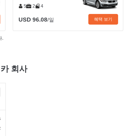
5
2
4
USD 96.08
혜택 보기
/일
.
렌터카 회사
6
2