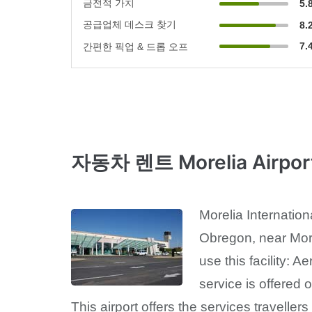
금전적 가치
5.
공급업체 데스크 찾기
8.
7.
간편한 픽업 & 드롭 오프
자동차 렌트 Morelia Airpor
Morelia Internationa
Obregon, near Morel
use this facility: 
service is offered 
This airport offers the services travelle