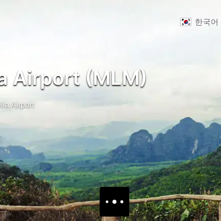
한국어
a Airport (MLM)
lia Airport