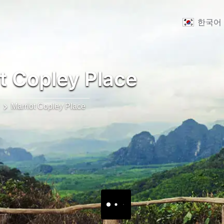
한국어
t Copley Place
Marriot Copley Place