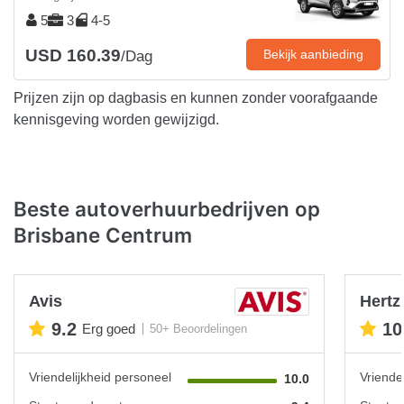
5
3
4-5
USD 160.39
Bekijk aanbieding
/Dag
Prijzen zijn op dagbasis en kunnen zonder voorafgaande
kennisgeving worden gewijzigd.
Beste autoverhuurbedrijven op
Brisbane Centrum
Avis
Hertz
9.2
10
Erg goed
50+ Beoordelingen
Vriendelijkheid personeel
Vriende
10.0