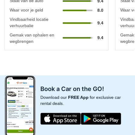
Staat van de auto
Staat v
9.4
Waar voor je geld
Waar vo
8.0
Vindbaarheid locatie
Vindbaa
9.4
verhuurbalie
verhuur
Gemak van ophalen en
Gemak 
9.4
wegbrengen
wegbre
Book a Car on the GO!
Download our
FREE App
for exclusive car
rental deals.