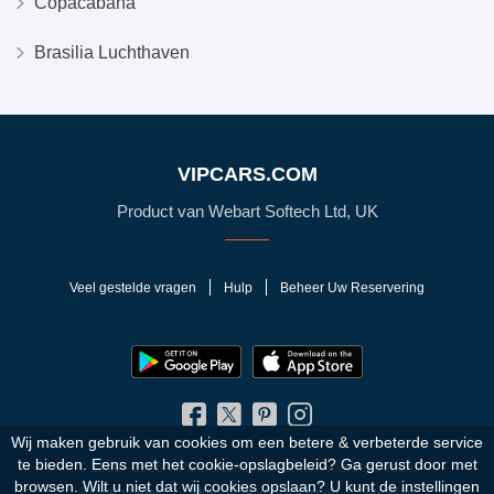
Copacabana
Brasilia Luchthaven
VIPCARS.COM
Product van Webart Softech Ltd, UK
Veel gestelde vragen
Hulp
Beheer Uw Reservering
Wij maken gebruik van cookies om een betere & verbeterde service
te bieden. Eens met het cookie-opslagbeleid?
Ga gerust door met
© 2010 - 2026 VIPCars.com. Alle rechten voorbehouden.
browsen. Wilt u niet dat wij cookies opslaan? U kunt de instellingen
Privacybeleid
Algemene voorwaarden
Site Map