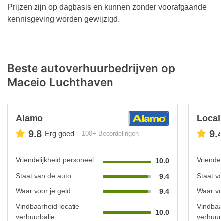
Prijzen zijn op dagbasis en kunnen zonder voorafgaande
kennisgeving worden gewijzigd.
Beste autoverhuurbedrijven op
Maceio Luchthaven
Alamo
Local
9.8
9.
Erg goed
100+ Beoordelingen
Vriendelijkheid personeel
Vriende
10.0
Staat van de auto
Staat v
9.4
Waar voor je geld
Waar vo
9.4
Vindbaarheid locatie
Vindbaa
10.0
verhuurbalie
verhuur