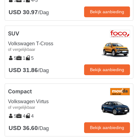
5
1
4-5
USD 30.97
Bekijk aanbieding
/Dag
SUV
Volkswagen T-Cross
of vergelijkbaar
5
1
5
USD 31.86
Bekijk aanbieding
/Dag
Compact
Volkswagen Virtus
of vergelijkbaar
5
4
4
USD 36.60
Bekijk aanbieding
/Dag