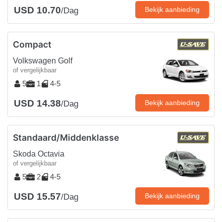
USD 10.70
Bekijk aanbieding
/Dag
Compact
Volkswagen Golf
of vergelijkbaar
5
1
4-5
USD 14.38
Bekijk aanbieding
/Dag
Standaard/Middenklasse
Skoda Octavia
of vergelijkbaar
5
2
4-5
USD 15.57
Bekijk aanbieding
/Dag