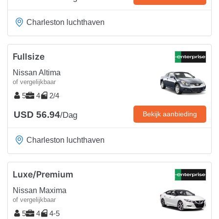
Charleston luchthaven
Fullsize
Nissan Altima
of vergelijkbaar
5
4
2/4
USD 56.94
Bekijk aanbieding
/Dag
Charleston luchthaven
Luxe/Premium
Nissan Maxima
of vergelijkbaar
5
4
4-5