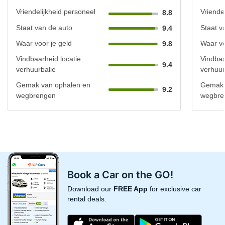
Vriendelijkheid personeel
Vriende
8.8
Staat van de auto
Staat v
9.4
Waar voor je geld
Waar vo
9.8
Vindbaarheid locatie
Vindbaa
9.4
verhuurbalie
verhuur
Gemak van ophalen en
Gemak 
9.2
wegbrengen
wegbre
Book a Car on the GO!
Download our
FREE App
for exclusive car
rental deals.