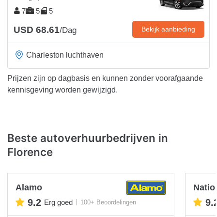
7
5
5
USD 68.61
Bekijk aanbieding
/Dag
Charleston luchthaven
Prijzen zijn op dagbasis en kunnen zonder voorafgaande
kennisgeving worden gewijzigd.
Beste autoverhuurbedrijven in
Florence
Alamo
Natio
9.2
9.
Erg goed
100+ Beoordelingen