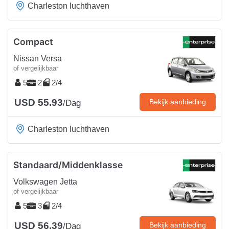
Charleston luchthaven
Compact
Nissan Versa
of vergelijkbaar
5
2
2/4
USD 55.93
Bekijk aanbieding
/Dag
Charleston luchthaven
Standaard/Middenklasse
Volkswagen Jetta
of vergelijkbaar
5
3
2/4
USD 56.39
Bekijk aanbieding
/Dag