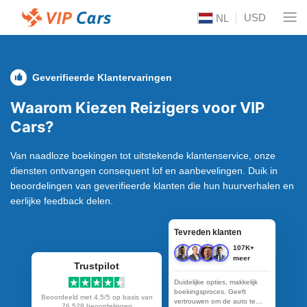
USD
NL
Geverifieerde Klantervaringen
Waarom Kiezen Reizigers voor VIP
Cars?
Van naadloze boekingen tot uitstekende klantenservice, onze
diensten ontvangen consequent lof en aanbevelingen. Duik in
beoordelingen van geverifieerde klanten die hun huurverhalen en
eerlijke feedback delen.
Tevreden klanten
107K+
meer
Trustpilot
Duidelijke opties, makkelijk
boekingsproces. Geeft
Beoordeeld met 4.5/5 op basis van
vertrouwen om de auto te
76.528
beoordelingen