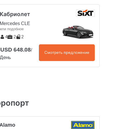
Кабриолет
Mercedes CLE
или подобное
4
2
2
USD 648.08
/
Смотреть предложение
День
эропорт
Alamo