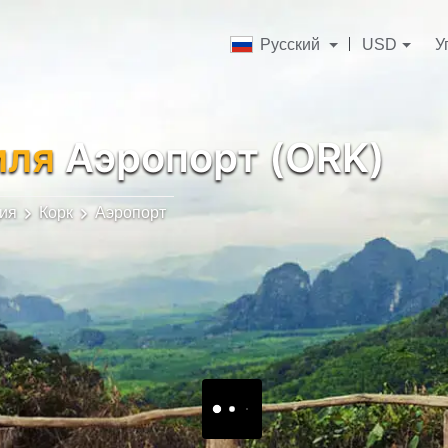
Русский
USD
У
иля
Аэропорт (ORK)
ия
Корк
Аэропорт