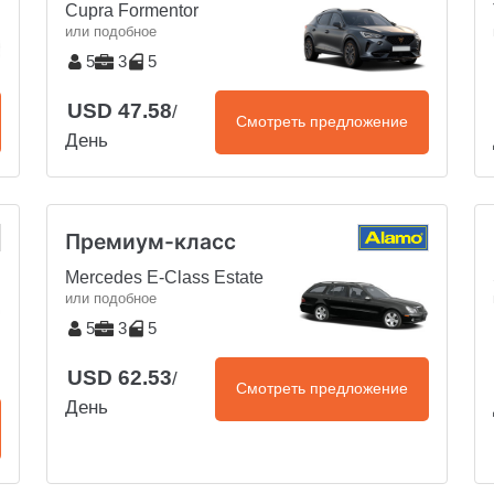
Cupra Formentor
или подобное
5
3
5
USD 47.58
/
Смотреть предложение
День
Премиум-класс
Mercedes E-Class Estate
или подобное
5
3
5
USD 62.53
/
Смотреть предложение
День