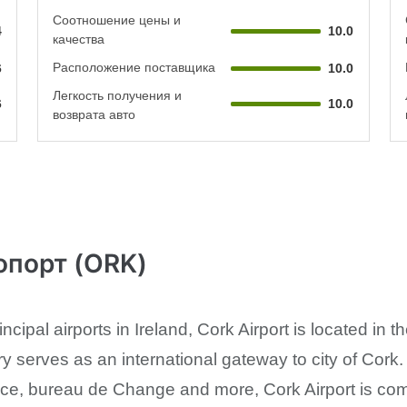
Соотношение цены и
4
10.0
качества
Расположение поставщика
6
10.0
Легкость получения и
6
10.0
возврата авто
опорт (ORK)
incipal airports in Ireland, Cork Airport is located in
try serves as an international gateway to city of Cor
rvice, bureau de Change and more, Cork Airport is com