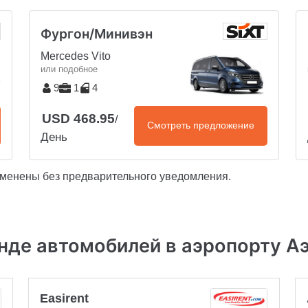
Фургон/Минивэн
Mercedes Vito
или подобное
9
1
4
USD 468.95
/
Смотреть предложение
День
зменены без предварительного уведомления.
нде автомобилей в аэропорту А
Easirent