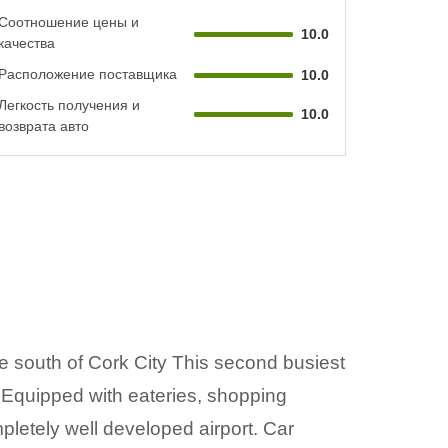
Соотношение цены и
10.0
качества
Расположение поставщика
10.0
Легкость получения и
10.0
возврата авто
 the south of Cork City This second busiest
k. Equipped with eateries, shopping
pletely well developed airport. Car