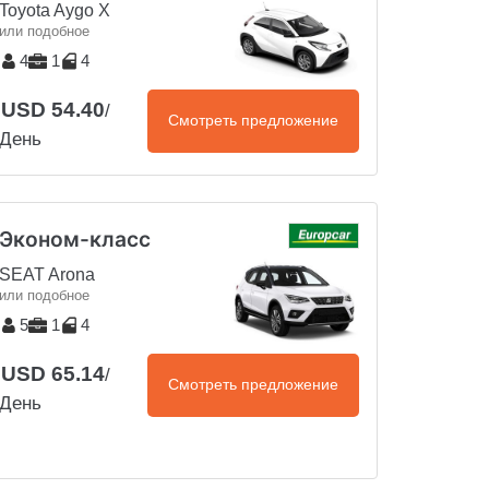
Toyota Aygo X
или подобное
4
1
4
USD 54.40
/
Смотреть предложение
День
Эконом-класс
SEAT Arona
или подобное
5
1
4
USD 65.14
/
Смотреть предложение
День