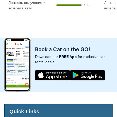
Легкость получения и
Легкос
9.6
возврата авто
возврат
Book a Car on the GO!
Download our
FREE App
for exclusive car
rental deals.
Quick Links