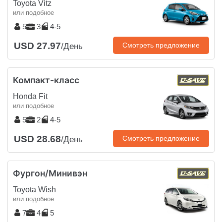
Toyota Vitz
или подобное
5
3
4-5
USD 27.97
Смотреть предложение
/День
Компакт-класс
Honda Fit
или подобное
5
2
4-5
USD 28.68
Смотреть предложение
/День
Фургон/Минивэн
Toyota Wish
или подобное
7
4
5