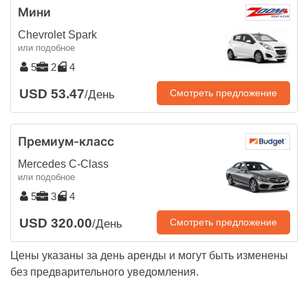
Мини
Chevrolet Spark
или подобное
5
2
4
USD 53.47
Смотреть предложение
/День
Премиум-класс
Mercedes C-Class
или подобное
5
3
4
USD 320.00
Смотреть предложение
/День
Цены указаны за день аренды и могут быть изменены
без предварительного уведомления.