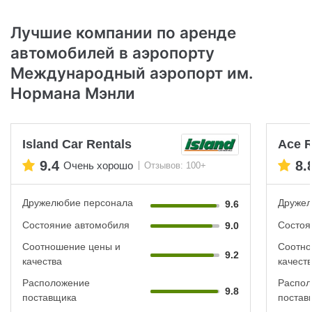
Лучшие компании по аренде
автомобилей в аэропорту
Международный аэропорт им.
Нормана Мэнли
Island Car Rentals
Ace R
9.4
8.
Очень хорошо
Отзывов: 100+
Дружелюбие персонала
Дружел
9.6
Состояние автомобиля
Состоя
9.0
Соотношение цены и
Соотно
9.2
качества
качест
Расположение
Распол
9.8
поставщика
постав