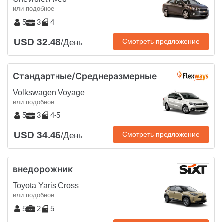
или подобное
5
3
4
USD 32.48
Смотреть предложение
/День
Стандартные/Среднеразмерные
Volkswagen Voyage
или подобное
5
3
4-5
USD 34.46
Смотреть предложение
/День
внедорожник
Toyota Yaris Cross
или подобное
5
2
5