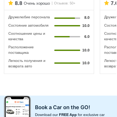
8.8
7.
Очень хорошо
Отзывов: 50+
Дружелюбие персонала
Дружел
8.0
Состояние автомобиля
Состоя
10.0
Соотношение цены и
Соотно
6.0
качества
качест
Расположение
Распол
10.0
поставщика
постав
Легкость получения и
Легкос
10.0
возврата авто
возврат
Book a Car on the GO!
Download our
FREE App
for exclusive car