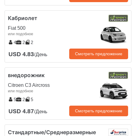
Кабриолет
Fiat 500
или подобное
4
2
2
USD 4.83
Смотреть предложение
/День
внедорожник
Citroen C3 Aircross
или подобное
5
2
5
USD 4.87
Смотреть предложение
/День
Стандартные/Среднеразмерные