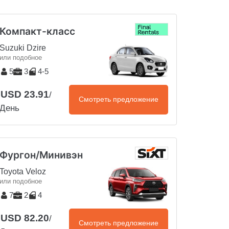
Компакт-класс
Suzuki Dzire
или подобное
5
3
4-5
USD 23.91
/
Смотреть предложение
День
Фургон/Минивэн
Toyota Veloz
или подобное
7
2
4
USD 82.20
/
Смотреть предложение