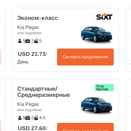
Эконом-класс
Kia Pegas
или подобное
5
2
5
USD 21.73
/
Смотреть предложение
День
Стандартные/
Среднеразмерные
Kia Pegas
или подобное
5
2
4-5
USD 27.60
/