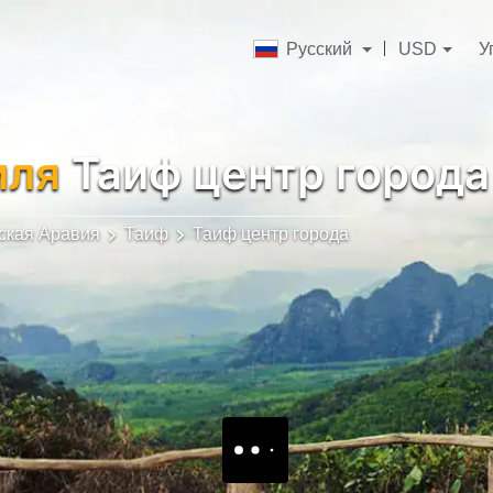
Русский
USD
У
иля
Таиф центр города
ская Аравия
Таиф
Таиф центр города