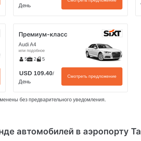
Смотреть предложение
День
Премиум-класс
Audi A4
или подобное
5
2
5
USD 109.40
/
Смотреть предложение
День
зменены без предварительного уведомления.
нде автомобилей в аэропорту Та