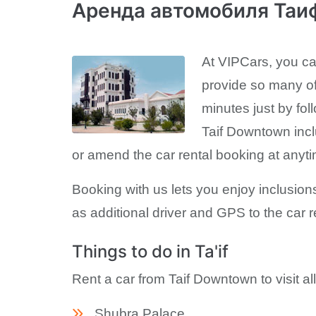
Аренда автомобиля Таиф
At VIPCars, you ca
provide so many of
minutes just by fol
Taif Downtown incl
or amend the car rental booking at anyti
Booking with us lets you enjoy inclusions
as additional driver and GPS to the car r
Things to do in Ta'if
Rent a car from Taif Downtown to visit all
Shubra Palace