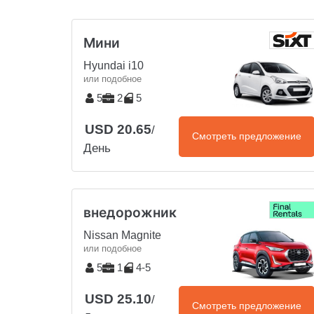
Мини
Hyundai i10
или подобное
5
2
5
USD 20.65
/
Смотреть предложение
День
внедорожник
Nissan Magnite
или подобное
5
1
4-5
USD 25.10
/
Смотреть предложение