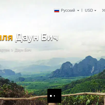
Русский
USD
У
иля
Даун Бич
артен
Даун Бич