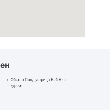
ен
Ойстер Понд устрица Бэй Бич
курорт