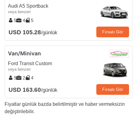
Audi A5 Sportback
veya benzeri
5
4
5
USD 105.28
Fırsatı Gör
/günlük
Van/Minivan
Ford Transit Custom
veya benzeri
9
2
4
USD 163.60
Fırsatı Gör
/günlük
Fiyatlar günlük bazda belirtilmiştir ve haber vermeksizin
değiştirilebilir.