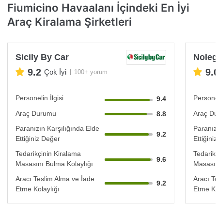
Fiumicino Havaalanı İçindeki En İyi
Araç Kiralama Şirketleri
Sicily By Car
Noleg
9.2
9.
Çok İyi
100+ yorum
Personelin İlgisi
Personel
9.4
Araç Durumu
Araç D
8.8
Paranızın Karşılığında Elde
Paranız
9.2
Ettiğiniz Değer
Ettiğin
Tedarikçinin Kiralama
Tedarik
9.6
Masasını Bulma Kolaylığı
Masasın
Aracı Teslim Alma ve İade
Aracı T
9.2
Etme Kolaylığı
Etme Ko