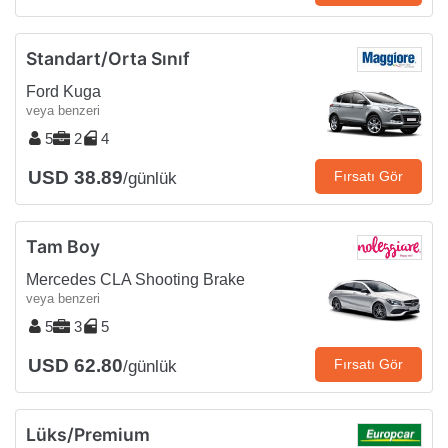
Standart/Orta Sınıf
Ford Kuga
veya benzeri
5
2
4
USD 38.89
Fırsatı Gör
/günlük
Tam Boy
Mercedes CLA Shooting Brake
veya benzeri
5
3
5
USD 62.80
Fırsatı Gör
/günlük
Lüks/Premium