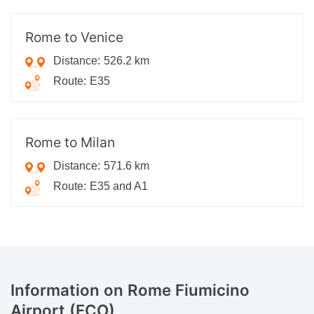
Rome to Venice
Distance:
526.2 km
Route:
E35
Rome to Milan
Distance:
571.6 km
Route:
E35 and A1
Information
on Rome Fiumicino
Airport (FCO)