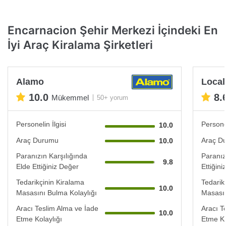
Encarnacion Şehir Merkezi İçindeki En
İyi Araç Kiralama Şirketleri
Alamo
Local
10.0
8.
Mükemmel
50+ yorum
Personelin İlgisi
Personel
10.0
Araç Durumu
Araç D
10.0
Paranızın Karşılığında
Paranız
9.8
Elde Ettiğiniz Değer
Ettiğin
Tedarikçinin Kiralama
Tedarik
10.0
Masasını Bulma Kolaylığı
Masasın
Aracı Teslim Alma ve İade
Aracı T
10.0
Etme Kolaylığı
Etme Ko