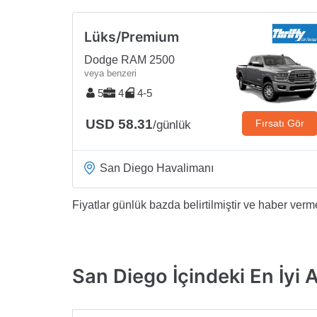
Lüks/Premium
Dodge RAM 2500
veya benzeri
5
4
4-5
USD 58.31
Fırsatı Gör
/günlük
San Diego Havalimanı
Fiyatlar günlük bazda belirtilmiştir ve haber vermek
San Diego İçindeki En İyi A