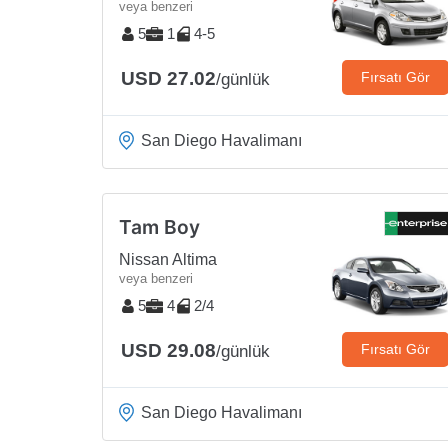
veya benzeri
5
1
4-5
USD 27.02
Fırsatı Gör
/günlük
San Diego Havalimanı
Tam Boy
Nissan Altima
veya benzeri
5
4
2/4
USD 29.08
Fırsatı Gör
/günlük
San Diego Havalimanı