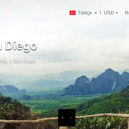
Türkçe
USD
R
 Diego
rnia
San Diego