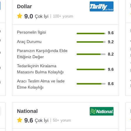
Dollar
9.0
Çok İyi
100+ yorum
0
Personelin İlgisi
9.6
0
Araç Durumu
9.2
Paranızın Karşılığında Elde
0
8.2
Ettiğiniz Değer
Tedarikçinin Kiralama
0
9.6
Masasını Bulma Kolaylığı
Aracı Teslim Alma ve İade
8
8.6
Etme Kolaylığı
National
9.6
Çok İyi
50+ yorum