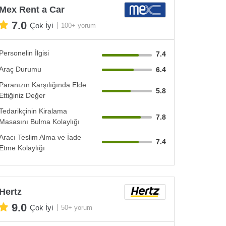
Mex Rent a Car
7.0
Çok İyi
100+ yorum
Personelin İlgisi
7.4
Araç Durumu
6.4
Paranızın Karşılığında Elde
5.8
Ettiğiniz Değer
Tedarikçinin Kiralama
7.8
Masasını Bulma Kolaylığı
Aracı Teslim Alma ve İade
7.4
Etme Kolaylığı
Hertz
9.0
Çok İyi
50+ yorum