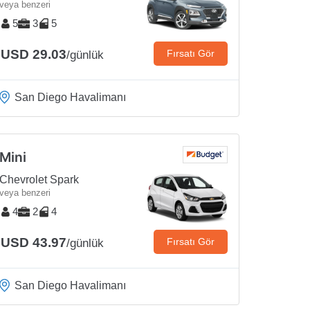
veya benzeri
5
3
5
USD 29.03
Fırsatı Gör
/günlük
San Diego Havalimanı
Mini
Chevrolet Spark
veya benzeri
4
2
4
USD 43.97
Fırsatı Gör
/günlük
San Diego Havalimanı