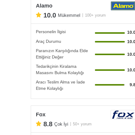
Alamo
10.0
Mükemmel
100+ yorum
Personelin İlgisi
10.
Araç Durumu
10.
Paranızın Karşılığında Elde
10.
Ettiğiniz Değer
Tedarikçinin Kiralama
10.
Masasını Bulma Kolaylığı
Aracı Teslim Alma ve İade
9.
Etme Kolaylığı
Fox
8.8
Çok İyi
50+ yorum