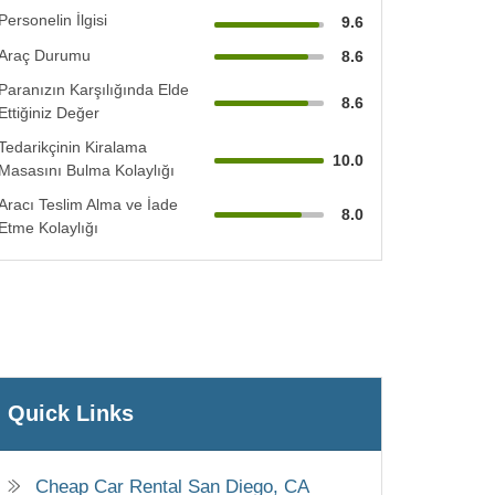
Personelin İlgisi
9.6
Araç Durumu
8.6
Paranızın Karşılığında Elde
8.6
Ettiğiniz Değer
Tedarikçinin Kiralama
10.0
Masasını Bulma Kolaylığı
Aracı Teslim Alma ve İade
8.0
Etme Kolaylığı
Quick Links
Cheap Car Rental San Diego, CA