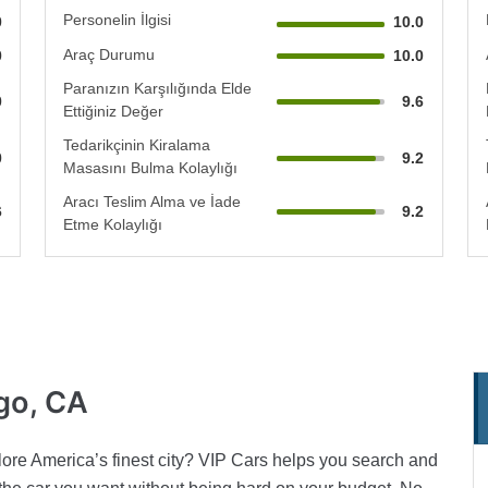
Personelin İlgisi
0
10.0
Araç Durumu
0
10.0
Paranızın Karşılığında Elde
0
9.6
Ettiğiniz Değer
Tedarikçinin Kiralama
0
9.2
Masasını Bulma Kolaylığı
Aracı Teslim Alma ve İade
6
9.2
Etme Kolaylığı
go, CA
lore America’s finest city? VIP Cars helps you search and