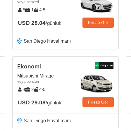
veya benzeri
5
1
4-5
USD 28.04
Fırsatı Gör
/günlük
San Diego Havalimanı
Ekonomi
Mitsubishi Mirage
veya benzeri
4
2
4-5
USD 29.08
Fırsatı Gör
/günlük
San Diego Havalimanı