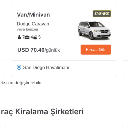
Van/Minivan
Dodge Caravan
veya benzeri
7
4
5
USD 70.46
Fırsatı Gör
/günlük
San Diego Havalimanı
sizin değiştirilebilir.
raç Kiralama Şirketleri