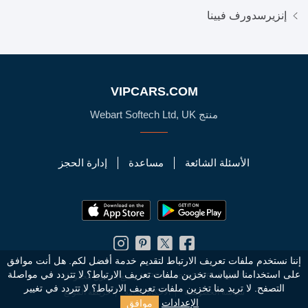
إنزيرسدورف فيينا
VIPCARS.COM
منتج Webart Softech Ltd, UK
الأسئلة الشائعة
مساعدة
إدارة الحجز
إننا نستخدم ملفات تعريف الارتباط لتقديم خدمة أفضل لكم. هل أنت موافق
على استخدامنا لسياسة تخزين ملفات تعريف الارتباط؟
لا تتردد في مواصلة
© 2010 - 2026 VIPCars.com. جميع الحقوق محفوظة
التصفح. لا تريد منا تخزين ملفات تعريف الارتباط؟ لا تتردد في تغيير
سياسة الخصوصية
الأحكام العامة
خريطة الموقع
موافق
الإعدادات