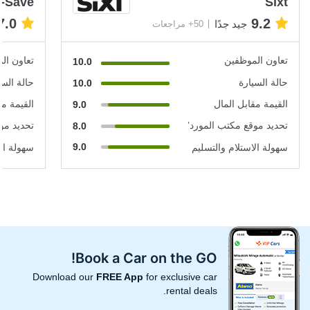
-Save
Sixt
7.0
9.2
جيد جدًا
50+ مراجعات
تعاون الموظفين
تعاون ال
10.0
حالة السيارة
حالة السي
10.0
القيمة مقابل المال
القيمة مق
9.0
تحديد موقع مكتب المورد’
تحديد مو
8.0
9.0
سهولة الاستلام والتسليم
سهولة الا
Book a Car on the GO!
Download our
FREE App
for exclusive car
rental deals.