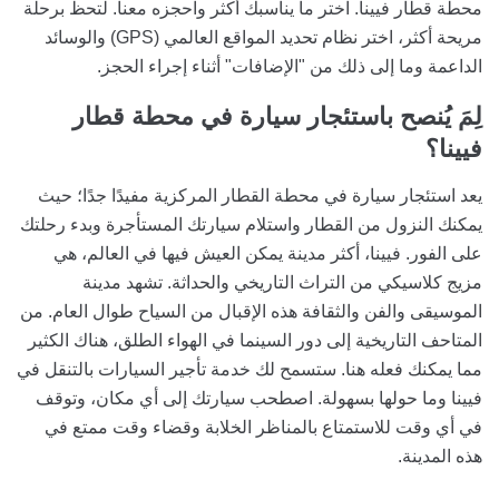
محطة قطار فيينا. اختر ما يناسبك أكثر واحجزه معنا. لتحظَ برحلة
مريحة أكثر، اختر نظام تحديد المواقع العالمي (GPS) والوسائد
الداعمة وما إلى ذلك من "الإضافات" أثناء إجراء الحجز.
لِمَ يُنصح باستئجار سيارة
في محطة قطار
فيينا؟
يعد استئجار سيارة في محطة القطار المركزية مفيدًا جدًا؛ حيث
يمكنك النزول من القطار واستلام سيارتك المستأجرة وبدء رحلتك
على الفور. فيينا، أكثر مدينة يمكن العيش فيها في العالم، هي
مزيج كلاسيكي من التراث التاريخي والحداثة. تشهد مدينة
الموسيقى والفن والثقافة هذه الإقبال من السياح طوال العام. من
المتاحف التاريخية إلى دور السينما في الهواء الطلق، هناك الكثير
مما يمكنك فعله هنا. ستسمح لك خدمة تأجير السيارات بالتنقل في
فيينا وما حولها بسهولة. اصطحب سيارتك إلى أي مكان، وتوقف
في أي وقت للاستمتاع بالمناظر الخلابة وقضاء وقت ممتع في
هذه المدينة.