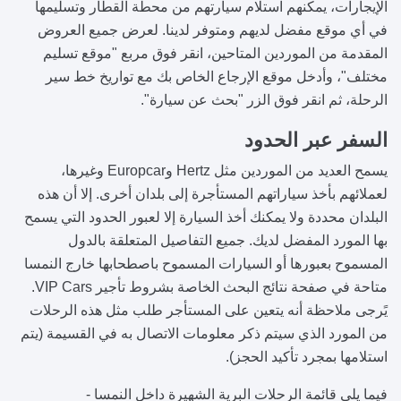
الإيجارات، يمكنهم استلام سيارتهم من محطة القطار وتسليمها
في أي موقع مفضل لديهم ومتوفر لدينا. لعرض جميع العروض
المقدمة من الموردين المتاحين، انقر فوق مربع "موقع تسليم
مختلف"، وأدخل موقع الإرجاع الخاص بك مع تواريخ خط سير
الرحلة، ثم انقر فوق الزر "بحث عن سيارة".
السفر عبر الحدود
يسمح العديد من الموردين مثل Hertz وEuropcar وغيرها،
لعملائهم بأخذ سياراتهم المستأجرة إلى بلدان أخرى. إلا أن هذه
البلدان محددة ولا يمكنك أخذ السيارة إلا لعبور الحدود التي يسمح
بها المورد المفضل لديك. جميع التفاصيل المتعلقة بالدول
المسموح بعبورها أو السيارات المسموح باصطحابها خارج النمسا
متاحة في صفحة نتائج البحث الخاصة بشروط تأجير VIP Cars.
يًرجى ملاحظة أنه يتعين على المستأجر طلب مثل هذه الرحلات
من المورد الذي سيتم ذكر معلومات الاتصال به في القسيمة (يتم
استلامها بمجرد تأكيد الحجز).
فيما يلي قائمة الرحلات البرية الشهيرة داخل النمسا -