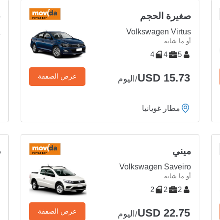
صغيرة الحجم
ع
a
Volkswagen Virtus
أو ما شابه
أ
4
4
5
USD 15.73
عرض الصفقة
/اليوم
مطار غويانيا
ميني
د
n
Volkswagen Saveiro
أو ما شابه
أ
2
2
2
USD 22.75
عرض الصفقة
/اليوم