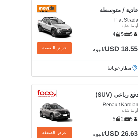
ادية / متوسطة
Fiat Strad
و ما شابه
4
5
5
USD 18.55
عرض الصفقة
/اليوم
مطار غويانيا
فع رباعي (SUV)
Renault Kardia
و ما شابه
5
2
5
USD 26.63
عرض الصفقة
/اليوم