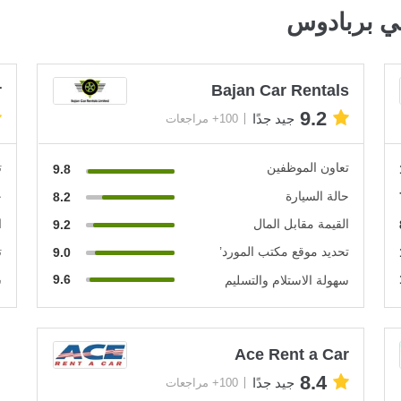
ي بربادوس
r
Bajan Car Rentals
9.2
جيد جدًا
100+ مراجعات
تعاون الموظفين
ت
9.8
حالة السيارة
ح
8.2
القيمة مقابل المال
ا
9.2
تحديد موقع مكتب المورد’
ت
9.0
9.6
سهولة الاستلام والتسليم
س
Ace Rent a Car
8.4
جيد جدًا
100+ مراجعات