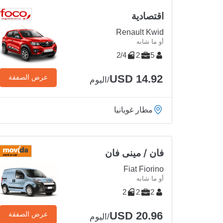
اقتصادية
Renault Kwid
أو ما شابه
2/4
2
5
USD 14.92
عرض الصفقة
/اليوم
مطار غويانيا
فان / مينى فان
Fiat Fiorino
أو ما شابه
2
2
2
USD 20.96
عرض الصفقة
/اليوم