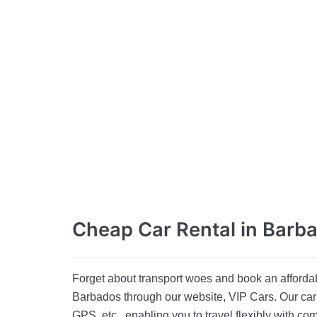
Cheap Car Rental
in Barb
Forget about transport woes and book an affordabl
Barbados through our website, VIP Cars. Our car r
GPS, etc., enabling you to travel flexibly with co