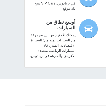
في بربادوس. VIP Cars يتيح
لك موقع
أوسع نطاق من
السيارات
يمكنك الاختيار من بين مجموعة
من السيارات تمتد من: السيارة
الاقتصادية، الميني فان،
السيارات الرياضية متعددة
الأغراض والفارهة في بربادوس.