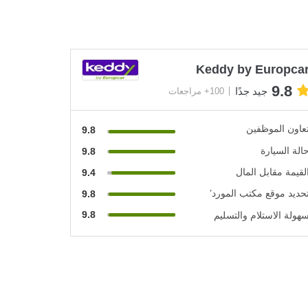
Keddy by Europca
9.8
جيد جدًا
100+ مراجعات
عاون الموظفين
9.8
الة السيارة
9.8
لقيمة مقابل المال
9.4
حديد موقع مكتب المورد’
9.8
9.8
هولة الاستلام والتسليم