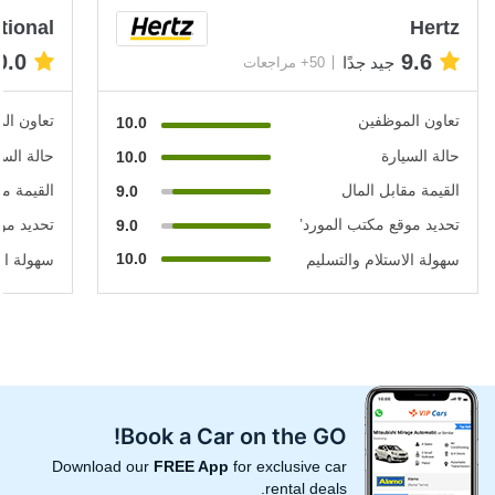
tional
Hertz
0.0
9.6
جيد جدًا
50+ مراجعات
تعاون الموظفين
تعاون ال
10.0
حالة السيارة
حالة السي
10.0
القيمة مقابل المال
القيمة مق
9.0
تحديد موقع مكتب المورد’
تحديد مو
9.0
10.0
سهولة الاستلام والتسليم
سهولة الا
Book a Car on the GO!
Download our
FREE App
for exclusive car
rental deals.