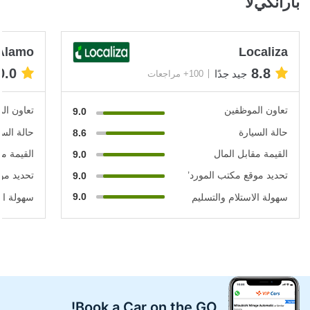
بارانكيﻻ
Alamo
Localiza
0.0
8.8
جيد جدًا
100+ مراجعات
تعاون الموظفين
تعاون ال
9.0
حالة السيارة
حالة السي
8.6
القيمة مقابل المال
القيمة مق
9.0
تحديد موقع مكتب المورد’
تحديد مو
9.0
9.0
سهولة الاستلام والتسليم
سهولة الا
Book a Car on the GO!