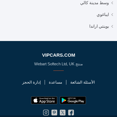
وسط مدينة كالي
ايباغوي
بوينتي اراندا
VIPCARS.COM
منتج Webart Softech Ltd, UK
الأسئلة الشائعة
مساعدة
إدارة الحجز