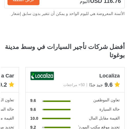
USD 116.76
/اليوم
الأثمنة المعروضة هي لليوم الواحد و يمكن أن تتغير بدون سابق إشعار
أفضل شركات تأجير السيارات في وسط مدينة
بوغوتا
 a Car
Localiza
9.2
9.6
جيد جدًا
50+ مراجعات
تعاون الموظفين
تعاون ال
9.6
حالة السيارة
حالة السي
9.6
القيمة مقابل المال
القيمة مق
10.0
تحديد موقع مكتب المورد’
تحديد مو
9.2