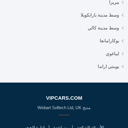
بيريرا
وسط مدينة بارانكويلا
وسط مدينة كالي
بوكارامانغا
ايباغوي
بوينتي اراندا
VIPCARS.COM
منتج Webart Softech Ltd, UK
الأسئلة الشائعة
مساعدة
إدارة الحجز