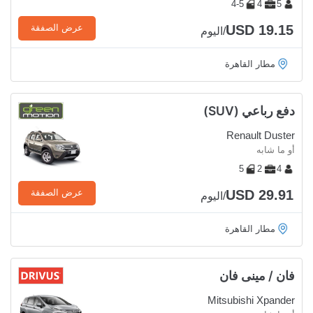
4-5
4
5
USD 19.15
عرض الصفقة
/اليوم
مطار القاهرة
دفع رباعي (SUV)
Renault Duster
أو ما شابه
5
2
4
USD 29.91
عرض الصفقة
/اليوم
مطار القاهرة
فان / مينى فان
Mitsubishi Xpander