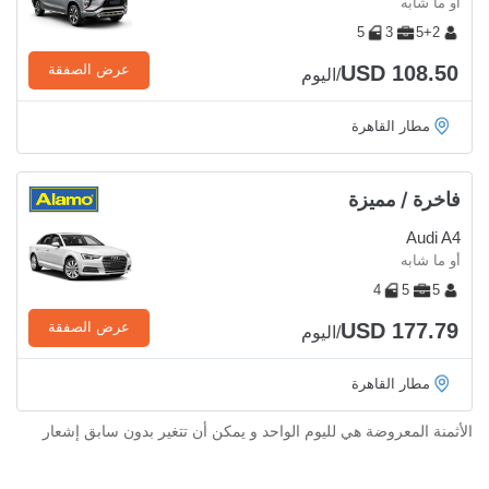
أو ما شابه
5
3
5+2
USD 108.50
عرض الصفقة
/اليوم
مطار القاهرة
فاخرة / مميزة
Audi A4
أو ما شابه
4
5
5
USD 177.79
عرض الصفقة
/اليوم
مطار القاهرة
الأثمنة المعروضة هي لليوم الواحد و يمكن أن تتغير بدون سابق إشعار