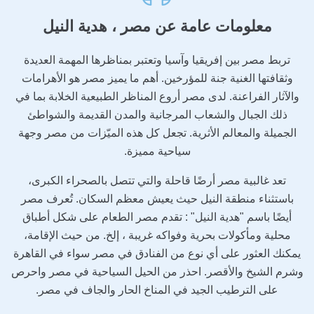
معلومات عامة عن مصر ،
هدية النيل
تربط مصر بين إفريقيا وآسيا وتعتبر بمناظرها المهمة العديدة
وثقافتها الغنية جنة للمؤرخين. أهم ما يميز مصر هو الأهرامات
والآثار الفراعنة. لدى مصر أروع المناظر الطبيعية الخلابة بما في
ذلك الجبال والشعاب المرجانية والمدن القديمة والشواطئ
الجميلة والمعالم الأثرية. تجعل كل هذه الميّزات من مصر وجهة
سياحية مميزة.
تعد غالبية مصر أرضًا قاحلة والتي تتصل بالصحراء الكبرى،
باستثناء منطقة النيل حيث يعيش معظم السكان. تُعرف مصر
أيضًا باسم "هدية النيل" : تقدم مصر الطعام على شكل أطباق
محلية ومأكولات بحرية وفواكه غريبة ، إلخ. من حيث الإقامة،
يمكنك العثور على أي نوع من الفنادق في مصر سواء في القاهرة
وشرم الشيخ والأقصر. احذر من الحيل السياحية في مصر واحرص
على الترطيب الجيد في المناخ الحار والجاف في مصر.