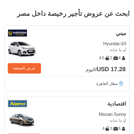
ابحث عن عروض تأجير رخيصة داخل مصر
ميني
Hyundai i10
أو ما شابه
4-5
2
4
USD 17.28
عرض الصفقة
/اليوم
مطار القاهرة
اقتصادية
Nissan Sunny
أو ما شابه
4
3
5