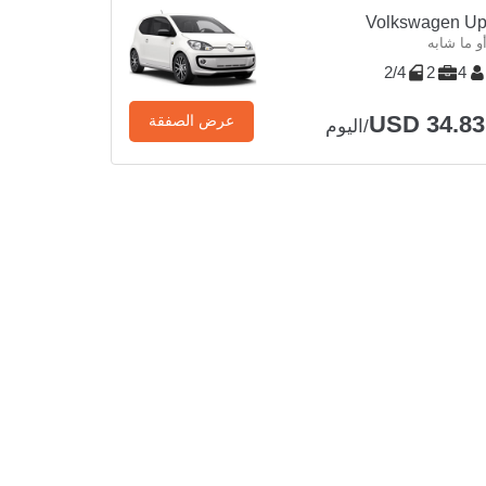
Volkswagen U
و ما شابه
2/4
2
4
USD 34.83
عرض الصفقة
/اليوم