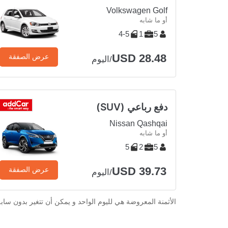
Volkswagen Golf
أو ما شابه
4-5
1
5
USD 28.48
عرض الصفقة
/اليوم
دفع رباعي (SUV)
Nissan Qashqai
أو ما شابه
5
2
5
USD 39.73
عرض الصفقة
/اليوم
الأثمنة المعروضة هي لليوم الواحد و يمكن أن تتغير بدون ساب