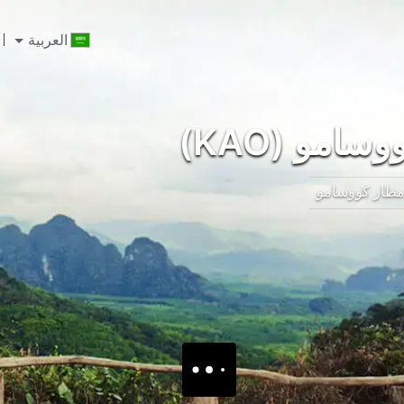
العربية
امو (KAO)
طار كووسامو