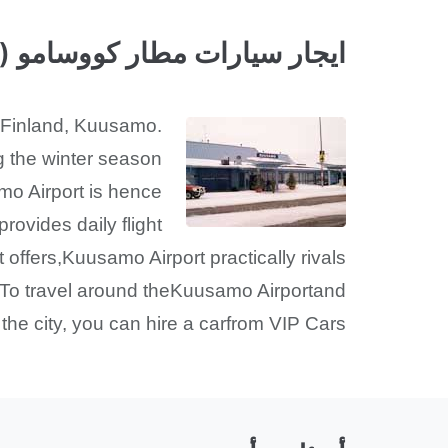
ايجار سيارات مطار كووسامو (KAO)
n Finland, Kuusamo.
ng the winter season
amo Airport is hence
rovides daily flight
it offers,Kuusamo Airport practically rivals
ry. To travel around theKuusamo Airportand
 the city, you can hire a carfrom VIP Cars.