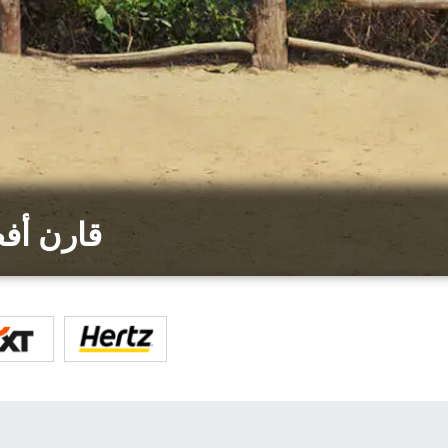
قارن أف