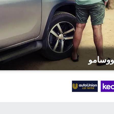
ووسامو