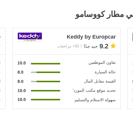
ي مطار كووسامو
e
Keddy by Europcar
9.2
جيد جدًا
50+ مراجعات
تعاون الموظفين
ت
10.0
حالة السيارة
ح
8.0
القيمة مقابل المال
ا
8.0
تحديد موقع مكتب المورد’
ت
10.0
10.0
سهولة الاستلام والتسليم
س