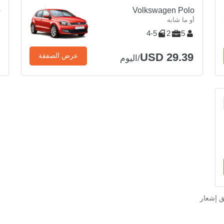
p
Volkswagen Polo
أو ما شابه
أ
4-5
2
5
USD 29.39
عرض الصفقة
/اليوم
ق إشعار