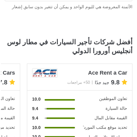
الأثمنة المعروضة هي لليوم الواحد و يمكن أن تتغير بدون سابق إشعار
أفضل شركات تأجير السيارات في مطار لوس
أنجليس أورورا الدولي
t Cars
Ace Rent a Car
7.8
9.8
جيد جدًا
50+ مراجعات
تعاون الموظفين
تعاون ال
10.0
حالة السيارة
حالة السي
9.4
القيمة مقابل المال
القيمة مق
9.4
تحديد موقع مكتب المورد’
تحديد مو
10.0
10.0