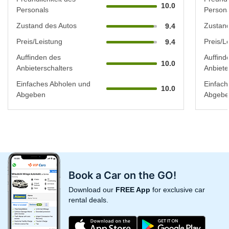
10.0
Personals
Persona
Zustand des Autos
Zustand
9.4
Preis/Leistung
Preis/L
9.4
Auffinden des
Auffind
10.0
Anbieterschalters
Anbiete
Einfaches Abholen und
Einfach
10.0
Abgeben
Abgebe
Book a Car on the GO!
Download our
FREE App
for exclusive car
rental deals.