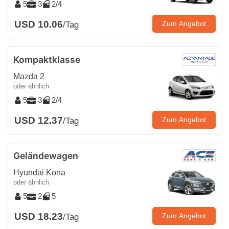
5
3
2/4
USD 10.06
Zum Angebot
/Tag
Kompaktklasse
Mazda 2
oder ähnlich
5
3
2/4
USD 12.37
Zum Angebot
/Tag
Geländewagen
Hyundai Kona
oder ähnlich
5
2
5
USD 18.23
Zum Angebot
/Tag