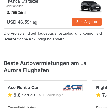
Hyundai Stargazer
oder ähnlich
7
3
5
USD 46.59
Zum Angebot
/Tag
Die Preise sind auf Tagesbasis festgelegt und können sich
jederzeit ohne Ankündigung ändern.
Beste Autovermietungen am La
Aurora Flughafen
Ace Rent a Car
Right
9.8
7.
Sehr gut
50+ Bewertungen
Freundlichkeit des
Freundl