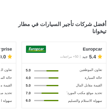
أفضل شركات تأجير السيارات في مطار
تيخوانا
rprise
Europcar
0.0
5.4
جيد
50+ مراجعات
تعاون الموظفين
تعاون ال
5.0
حالة السيارة
حالة السي
4.0
القيمة مقابل المال
القيمة مق
5.0
تحديد موقع مكتب المورد’
تحديد مو
7.0
6.0
سهولة الاستلام والتسليم
سهولة الا