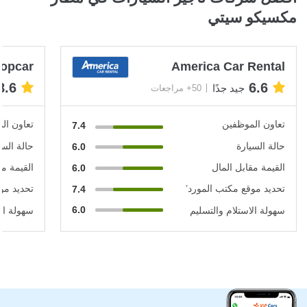
مكسيكو سيتي
opcar
America Car Rental
8.6
6.6
جيد جدًا
50+ مراجعات
تعاون الموظفين
تعاون ال
7.4
حالة السيارة
حالة السي
6.0
القيمة مقابل المال
القيمة مق
6.0
تحديد موقع مكتب المورد’
تحديد مو
7.4
6.0
سهولة الاستلام والتسليم
سهولة الا