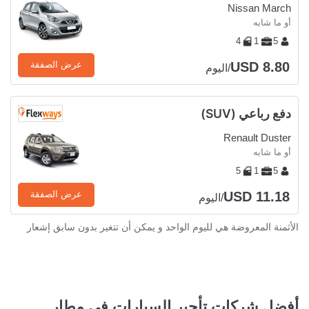
Nissan March
أو ما شابه
4
1
5
USD 8.80
عرض الصفقة
/اليوم
دفع رباعي (SUV)
Renault Duster
أو ما شابه
5
1
5
USD 11.18
عرض الصفقة
/اليوم
الأثمنة المعروضة هي لليوم الواحد و يمكن أن تتغير بدون سابق إشعار
أفضل شركات تأجير السيارات في مطار