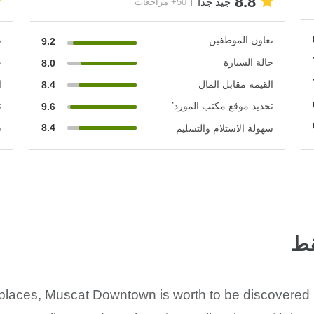
8.8
جيد جدًا
50+ مراجعات
تعاون الموظفين
ت
9.2
حالة السيارة
ح
8.0
القيمة مقابل المال
ا
8.4
تحديد موقع مكتب المورد’
ت
9.6
8.4
سهولة الاستلام والتسليم
س
قط
t places, Muscat Downtown is worth to be discovered i