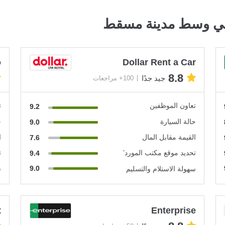
في وسط مدينة مسقط
o
Dollar Rent a Car
8.8
جيد جدًا
100+ مراجعات
تعاون الموظفين
ت
9.2
حالة السيارة
ح
9.0
القيمة مقابل المال
ا
7.6
تحديد موقع مكتب المورد’
ت
9.4
9.0
سهولة الاستلام والتسليم
س
t
Enterprise