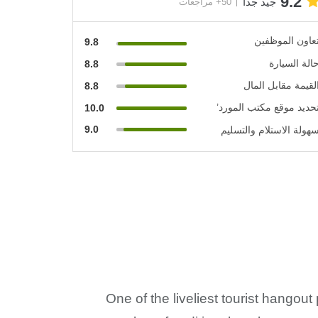
9.2
جيد جدًا
50+ مراجعات
عاون الموظفين
9.8
الة السيارة
8.8
لقيمة مقابل المال
8.8
حديد موقع مكتب المورد’
10.0
9.0
هولة الاستلام والتسليم
One of the liveliest tourist hangou