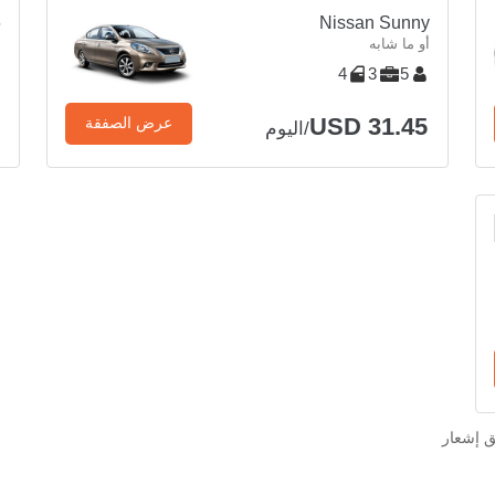
6
Nissan Sunny
أو ما شابه
أ
4
3
5
USD 31.45
عرض الصفقة
/اليوم
ق إشعار