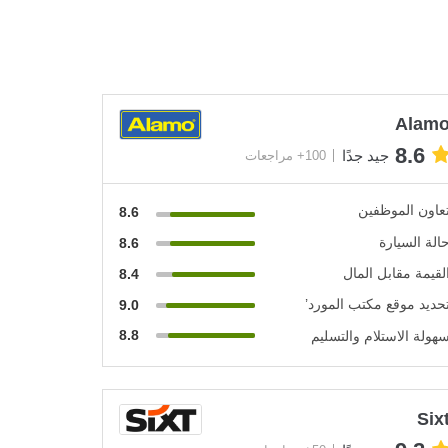
Alam
8.6
جيد جدًا
100+ مراجعات
عاون الموظفين
8.6
الة السيارة
8.6
لقيمة مقابل المال
8.4
حديد موقع مكتب المورد’
9.0
8.8
هولة الاستلام والتسليم
Six