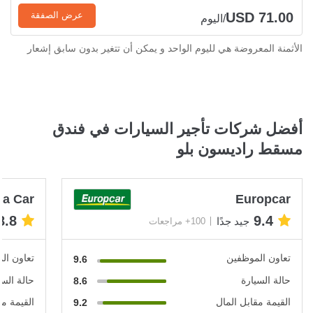
USD 71.00
عرض الصفقة
/اليوم
الأثمنة المعروضة هي لليوم الواحد و يمكن أن تتغير بدون سابق إشعار
أفضل شركات تأجير السيارات في فندق
مسقط راديسون بلو
 a Car
Europcar
8.8
9.4
جيد جدًا
100+ مراجعات
تعاون الموظفين
تعاون ال
9.6
حالة السيارة
حالة السي
8.6
القيمة مقابل المال
القيمة مق
9.2