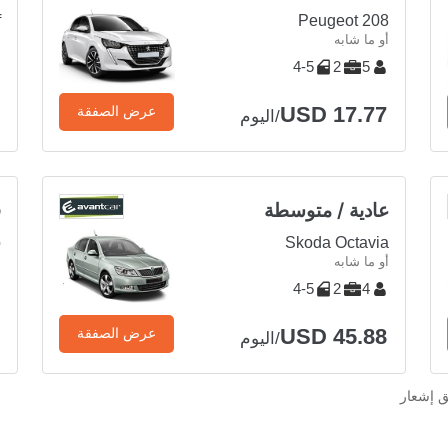
f
Peugeot 208
أو ما شابه
أ
4-5
2
5
USD 17.77
عرض الصفقة
/اليوم
عادية / متوسطة
ف
o
Skoda Octavia
أو ما شابه
أ
4-5
2
4
USD 45.88
عرض الصفقة
/اليوم
ق إشعار