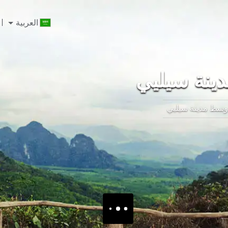
العربية
نة سيليي
وسط مدينة سيليي