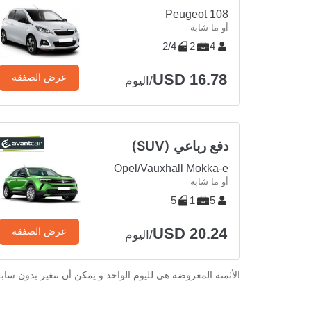
Peugeot 108
أو ما شابه
2/4
2
4
USD 16.78
عرض الصفقة
/اليوم
دفع رباعي (SUV)
Opel/Vauxhall Mokka-e
أو ما شابه
5
1
5
USD 20.24
عرض الصفقة
/اليوم
الأثمنة المعروضة هي لليوم الواحد و يمكن أن تتغير بدون ساب