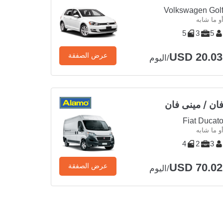
Volkswagen Gol
و ما شابه
5
3
5
USD 20.03
عرض الصفقة
/اليوم
ان / مينى فان
Fiat Ducat
و ما شابه
4
2
3
USD 70.02
عرض الصفقة
/اليوم