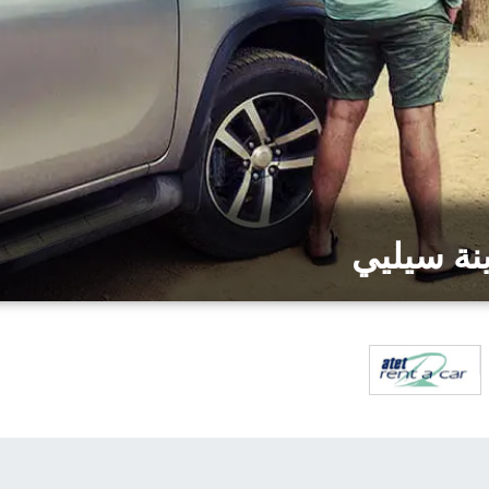
نة سيليي