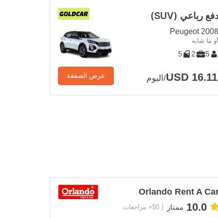
فع رباعي (SUV)
Peugeot 200
و ما شابه
5
2
5
USD 16.11
عرض الصفقة
/اليوم
Orlando Rent A Ca
10.0
ممتاز
50+ مراجعات