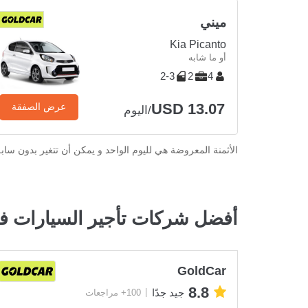
ميني
Kia Picanto
أو ما شابه
2-3
2
4
USD 13.07
عرض الصفقة
/اليوم
الأثمنة المعروضة هي لليوم الواحد و يمكن أن تتغير بدون ساب
أفضل شركات تأجير السيارات في
GoldCar
8.8
جيد جدًا
100+ مراجعات