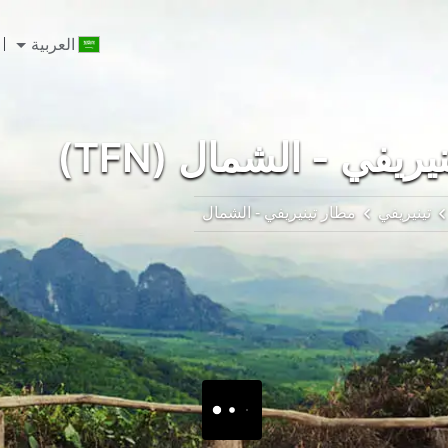
العربية
ريفي - الشمال (TFN)
تينيريفي
مطار تينيريفي - الشمال