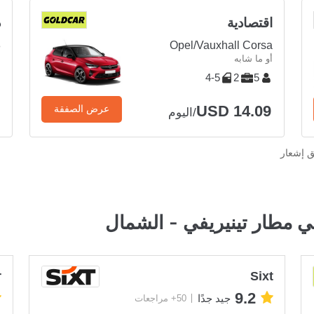
اقتصادية
د
8
Opel/Vauxhall Corsa
أو ما شابه
أ
4-5
2
5
USD 14.09
عرض الصفقة
/اليوم
ق إشعار
 مطار تينيريفي - الشمال
r
Sixt
9.2
جيد جدًا
50+ مراجعات