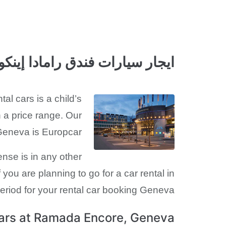
ايجار سيارات فندق رامادا إينك
l cars is a child’s
 a price range. Our
Geneva is Europcar.
cense is in any other
you are planning to go for a car rental in
riod for your rental car booking Geneva.
 cars at Ramada Encore, Geneva