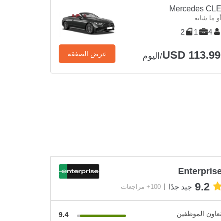
Mercedes CL
و ما شابه
2
1
4
USD 113.99
عرض الصفقة
/اليوم
Enterpris
9.2
جيد جدًا
100+ مراجعات
عاون الموظفين
9.4