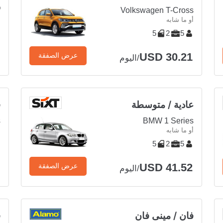
f
Volkswagen T-Cross
أو ما شابه
أ
5
2
5
USD 30.21
عرض الصفقة
/اليوم
عادية / متوسطة
ف
s
BMW 1 Series
أو ما شابه
أ
5
2
5
USD 41.52
عرض الصفقة
/اليوم
فان / مينى فان
ق