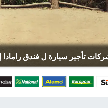
كات تأجير سيارة ل فندق رامادا إ