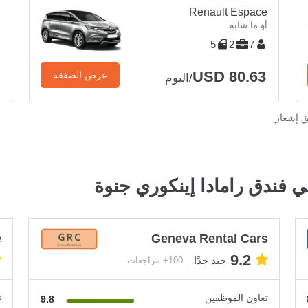
E
Renault Espace
أو ما شابه
أ
5
2
7
USD 80.63
عرض الصفقة
/اليوم
ق إشعار
 فندق رامادا إينكوري جنوة
e
Geneva Rental Cars
9.2
جيد جدًا
100+ مراجعات
تعاون الموظفين
ت
9.8