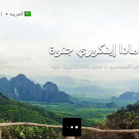
العربية
ادا إينكوري جنوة
نب السويسري
فندق رامادا إينكوري جنوة