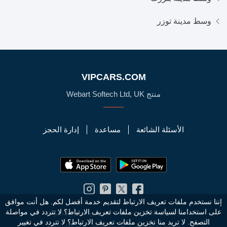
وسط مدينة توزر
VIPCARS.COM
منتج Webart Softech Ltd, UK
الأسئلة الشائعة
مساعدة
إدارة الحجز
إننا نستخدم ملفات تعريف الارتباط لتقديم خدمة أفضل لكم. هل أنت موافق
على استخدامنا لسياسة تخزين ملفات تعريف الارتباط؟
لا تتردد في مواصلة
© 2010 - 2026 VIPCars.com. جميع الحقوق محفوظة
التصفح. لا تريد منا تخزين ملفات تعريف الارتباط؟ لا تتردد في تغيير
سياسة الخصوصية
الأحكام العامة
خريطة الموقع