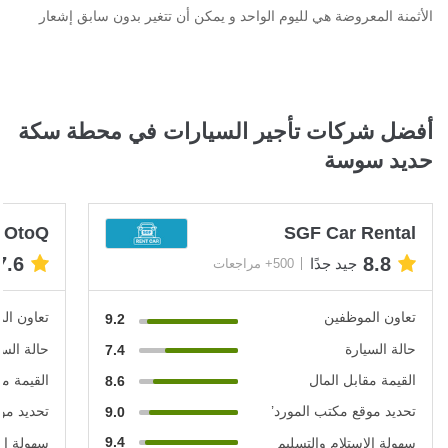
الأثمنة المعروضة هي لليوم الواحد و يمكن أن تتغير بدون سابق إشعار
أفضل شركات تأجير السيارات في محطة سكة
حديد سوسة
OtoQ
SGF Car Rental
7.6
8.8
جيد جدًا
500+ مراجعات
تعاون الموظفين
تعاون ال
9.2
حالة السيارة
حالة السي
7.4
القيمة مقابل المال
القيمة مق
8.6
تحديد موقع مكتب المورد’
تحديد مو
9.0
9.4
سهولة الاستلام والتسليم
سهولة الا