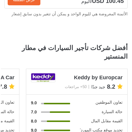
USD 100.45
/اليوم
الأثمنة المعروضة هي لليوم الواحد و يمكن أن تتغير بدون سابق إشعار
أفضل شركات تأجير السيارات في مطار
المنستير
 A Car
Keddy by Europcar
7.8
8.2
جيد جدًا
50+ مراجعات
تعاون الموظفين
تعاون ال
9.0
حالة السيارة
حالة السي
7.0
القيمة مقابل المال
القيمة مق
8.0
تحديد موقع مكتب المورد’
تحديد مو
9.0