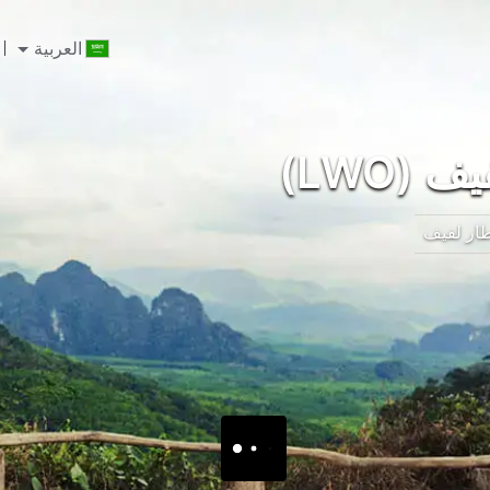
العربية
(LWO)
ار لفيف