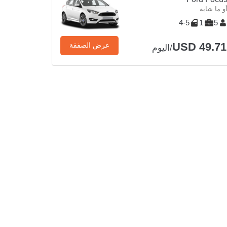
و ما شابه
4-5
1
5
USD 49.71
عرض الصفقة
/اليوم