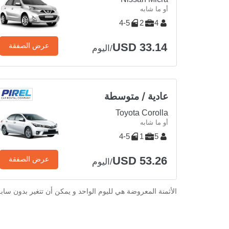
أو ما شابه
4-5
2
4
USD 33.14
عرض الصفقة
/اليوم
عادية / متوسطة
Toyota Corolla
أو ما شابه
4-5
1
5
USD 53.26
عرض الصفقة
/اليوم
الأثمنة المعروضة هي لليوم الواحد و يمكن أن تتغير بدون ساب