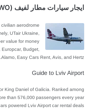
ايجار سيارات مطار لفيف (LWO)
e civilian aerodrome
mely, UTair Ukraine,
eer value for money
as, Europcar, Budget,
Alamo, Easy Cars Rent, Avis, and Hertz.
Guide to Lviv Airport
onor King Daniel of Galicia. Ranked among
 more than 576,000 passengers every year.
rs powered Lviv Airport car rental deals!