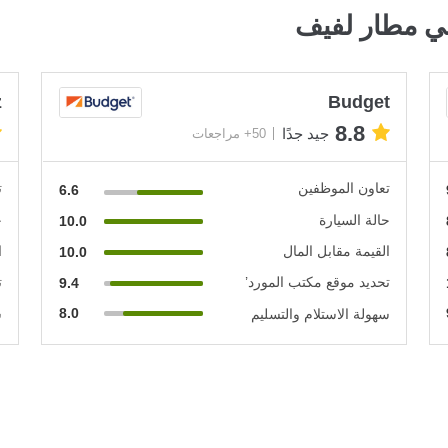
ي مطار لفيف
z
Budget
8.8
جيد جدًا
50+ مراجعات
تعاون الموظفين
ت
6.6
حالة السيارة
ح
10.0
القيمة مقابل المال
ا
10.0
تحديد موقع مكتب المورد’
ت
9.4
8.0
سهولة الاستلام والتسليم
س