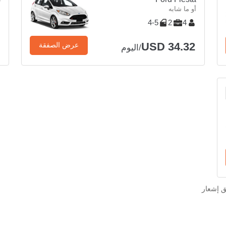
أو ما شابه
أ
4-5
2
4
USD 34.32
عرض الصفقة
/اليوم
ق إشعار