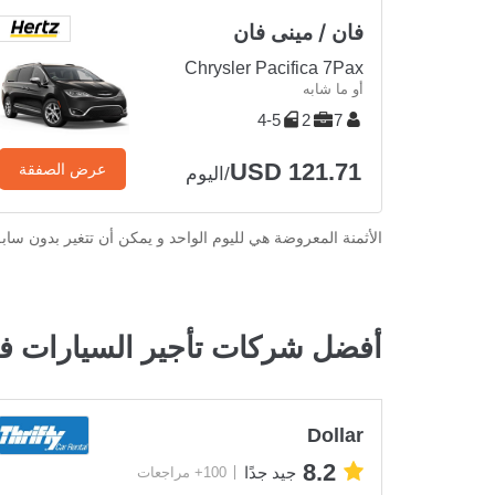
فان / مينى فان
Chrysler Pacifica 7Pax
أو ما شابه
4-5
2
7
USD 121.71
عرض الصفقة
/اليوم
الأثمنة المعروضة هي لليوم الواحد و يمكن أن تتغير بدون ساب
أفضل شركات تأجير السيارات ف
Dollar
8.2
جيد جدًا
100+ مراجعات