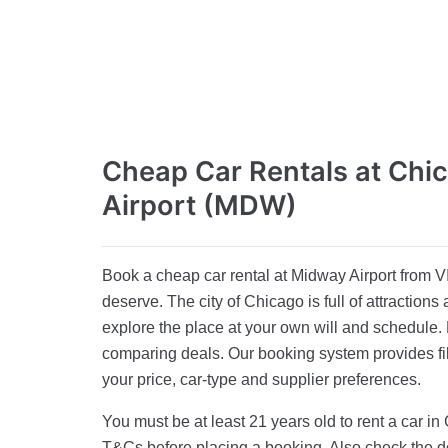
Cheap Car Rentals
at Chi
Airport (MDW)
Book a cheap car rental at Midway Airport from VI
deserve. The city of Chicago is full of attractions 
explore the place at your own will and schedule. P
comparing deals. Our booking system provides fil
your price, car-type and supplier preferences.
You must be at least 21 years old to rent a car i
T&Cs before placing a booking. Also check the do