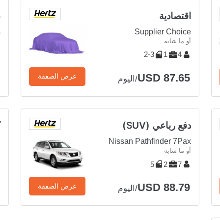
اقتصادية
ص
s
Supplier Choice
أو ما شابه
أ
2-3
1
4
USD 87.65
عرض الصفقة
/اليوم
دفع رباعي (SUV)
ك
u
Nissan Pathfinder 7Pax
أو ما شابه
أ
5
2
7
USD 88.79
عرض الصفقة
/اليوم