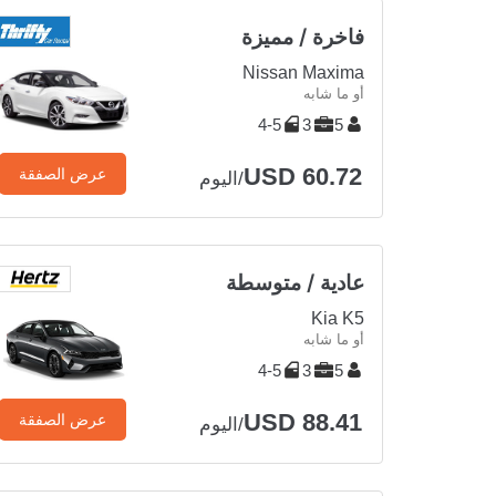
فاخرة / مميزة
Nissan Maxima
أو ما شابه
4-5
3
5
USD 60.72
عرض الصفقة
/اليوم
عادية / متوسطة
Kia K5
أو ما شابه
4-5
3
5
USD 88.41
عرض الصفقة
/اليوم