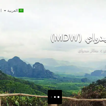
العربية
اي (MDW)
و
مطار ميدواي