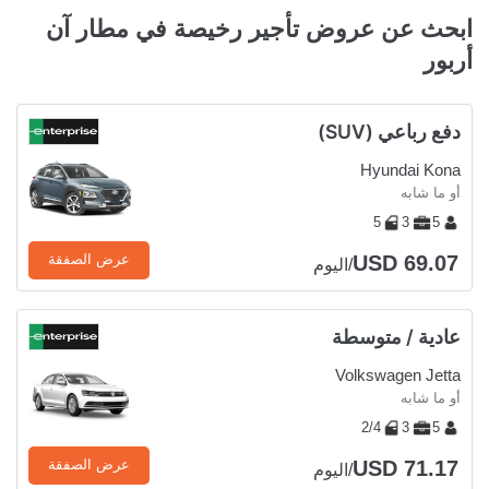
ابحث عن عروض تأجير رخيصة في مطار آن
أربور
دفع رباعي (SUV)
Hyundai Kona
أو ما شابه
5
3
5
USD 69.07
عرض الصفقة
/اليوم
عادية / متوسطة
Volkswagen Jetta
أو ما شابه
2/4
3
5
USD 71.17
عرض الصفقة
/اليوم