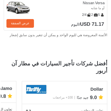
Nissan Versa
أو ما شابه
2/4
2
5
USD 71.17
عرض الصفقة
/اليوم
الأثمنة المعروضة هي لليوم الواحد و يمكن أن تتغير بدون سابق إشعار
أفضل شركات تأجير السيارات في مطار آن
أربور
Alamo
Dollar
9.8
9.0
جيد جدًا
100+ مراجعات
تعاون ال
تعاون الموظفين