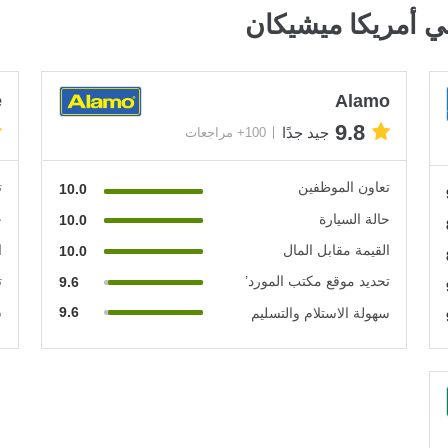
 أمريكا ميشيكان
e
Alamo
9.8
جيد جدًا
100+ مراجعات
تعاون الموظفين
ت
10.0
حالة السيارة
ح
10.0
القيمة مقابل المال
ا
10.0
تحديد موقع مكتب المورد’
ت
9.6
9.6
سهولة الاستلام والتسليم
س