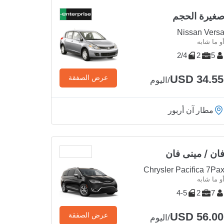
غيرة الحجم
Nissan Vers
و ما شابه
2/4
2
5
USD 34.55
عرض الصفقة
/اليوم
مطار آن أربور
ان / مينى فان
Chrysler Pacifica 7Pa
و ما شابه
4-5
2
7
USD 56.00
عرض الصفقة
/اليوم