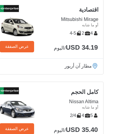
اقتصادية
Mitsubishi Mirage
أو ما شابه
4-5
2
4
USD 34.19
عرض الصفقة
/اليوم
مطار آن أربور
كامل الحجم
Nissan Altima
أو ما شابه
2/4
4
5
USD 35.40
عرض الصفقة
/اليوم