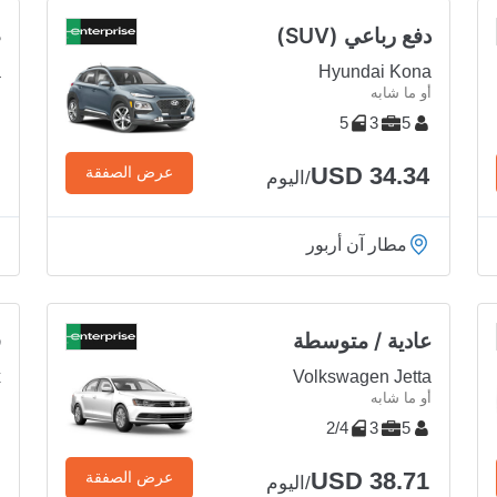
دفع رباعي (SUV)
ص
a
Hyundai Kona
أو ما شابه
أ
5
3
5
USD 34.34
عرض الصفقة
/اليوم
مطار آن أربور
عادية / متوسطة
ف
x
Volkswagen Jetta
أو ما شابه
أ
2/4
3
5
USD 38.71
عرض الصفقة
/اليوم