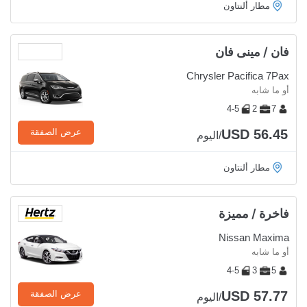
مطار ألنتاون
فان / مينى فان
Chrysler Pacifica 7Pax
أو ما شابه
4-5
2
7
USD 56.45
عرض الصفقة
/اليوم
مطار ألنتاون
فاخرة / مميزة
Nissan Maxima
أو ما شابه
4-5
3
5
USD 57.77
عرض الصفقة
/اليوم