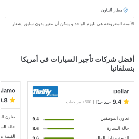
مطار ألنتاون
الأثمنة المعروضة هي لليوم الواحد و يمكن أن تتغير بدون سابق إشعار
أفضل شركات تأجير السيارات في أمريكا
بنسلفانيا
Alamo
Dollar
9.8
9.4
جيد جدًا
500+ مراجعات
تعاون ال
تعاون الموظفين
9.4
حالة السي
حالة السيارة
8.6
القيمة مق
القيمة مقابل المال
9.6