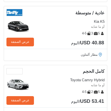
عادية / متوسطة
Kia K5
أو ما شابه
4-5
3
5
USD 40.88
عرض الصفقة
/اليوم
مطار ألنتاون
كامل الحجم
Toyota Camry Hybrid
أو ما شابه
4-5
2
5
USD 53.41
عرض الصفقة
/اليوم