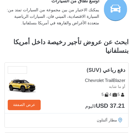
أوسع نطاق من السيارات
يمكنك الاختيار من بين مجموعة من السيارات تمتد من:
السيارة الاقتصادية، الميني فان، السيارات الرياضية
متعددة الأغراض والفارهة في أمريكا بنسلفانيا.
ابحث عن عروض تأجير رخيصة داخل أمريكا
بنسلفانيا
دفع رباعي (SUV)
Chevrolet TrailBlazer
أو ما شابه
5
4
5
USD 37.21
عرض الصفقة
/اليوم
مطار ألنتاون