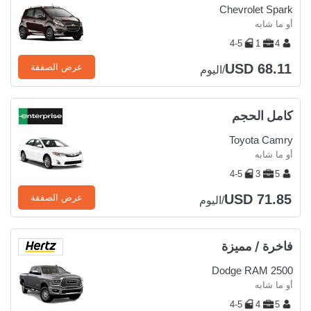
Chevrolet Spark
أو ما شابه
4-5
1
4
USD 68.11
عرض الصفقة
/اليوم
كامل الحجم
Toyota Camry
أو ما شابه
4-5
3
5
USD 71.85
عرض الصفقة
/اليوم
فاخرة / مميزة
Dodge RAM 2500
أو ما شابه
4-5
4
5