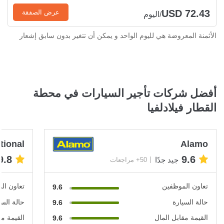
USD 72.43
عرض الصفقة
/اليوم
الأثمنة المعروضة هي لليوم الواحد و يمكن أن تتغير بدون سابق إشعار
أفضل شركات تأجير السيارات في محطة
القطار فيلادلفيا
tional
Alamo
9.8
9.6
جيد جدًا
50+ مراجعات
تعاون الموظفين
تعاون ال
9.6
حالة السيارة
حالة السي
9.6
القيمة مقابل المال
القيمة مق
9.6