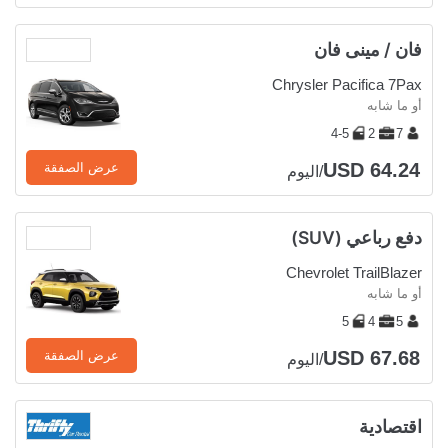
فان / مينى فان
Chrysler Pacifica 7Pax
أو ما شابه
4-5
2
7
USD 64.24
عرض الصفقة
/اليوم
دفع رباعي (SUV)
Chevrolet TrailBlazer
أو ما شابه
5
4
5
USD 67.68
عرض الصفقة
/اليوم
اقتصادية