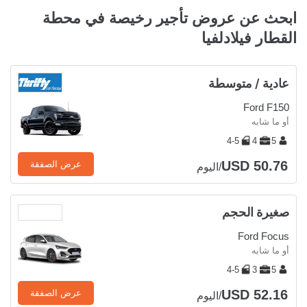
ابحث عن عروض تأجير رخيصة في محطة
القطار فيلادلفيا
عادية / متوسطة
Ford F150
أو ما شابه
4-5
4
5
USD 50.76
عرض الصفقة
/اليوم
صغيرة الحجم
Ford Focus
أو ما شابه
4-5
3
5
USD 52.16
عرض الصفقة
/اليوم