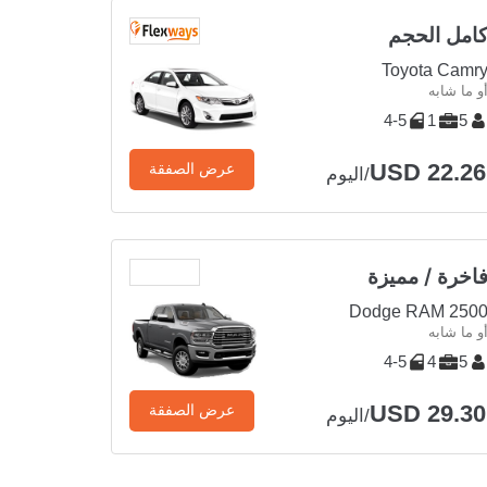
امل الحجم
Toyota Camr
و ما شابه
4-5
1
5
USD 22.26
عرض الصفقة
/اليوم
اخرة / مميزة
Dodge RAM 250
و ما شابه
4-5
4
5
USD 29.30
عرض الصفقة
/اليوم