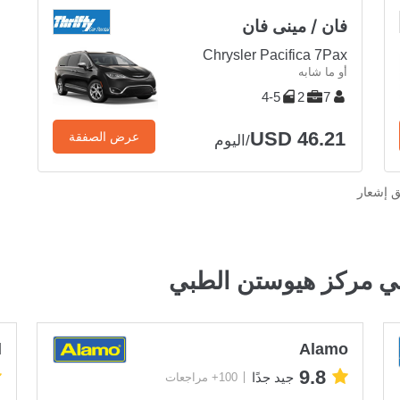
فان / مينى فان
Chrysler Pacifica 7Pax
أو ما شابه
4-5
2
7
USD 46.21
عرض الصفقة
/اليوم
ق إشعار
ي مركز هيوستن الطبي
l
Alamo
9.8
جيد جدًا
100+ مراجعات