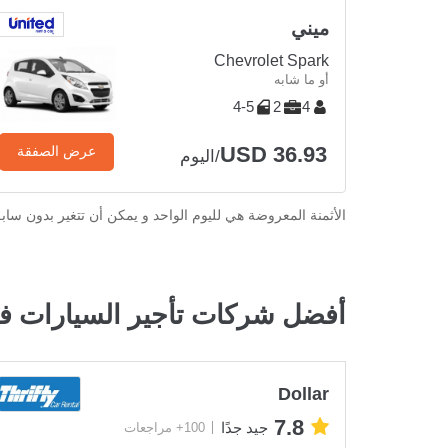
ميني
Chevrolet Spark
أو ما شابه
4-5
2
4
USD 36.93
عرض الصفقة
/اليوم
الأثمنة المعروضة هي لليوم الواحد و يمكن أن تتغير بدون ساب
أفضل شركات تأجير السيارات ف
Dollar
7.8
جيد جدًا
100+ مراجعات