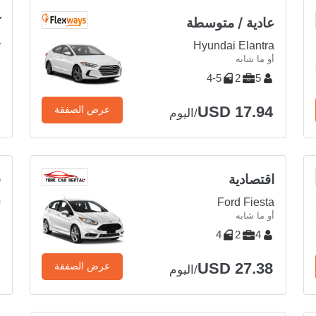
عادية / متوسطة
ك
y
Hyundai Elantra
أو ما شابه
أ
4-5
2
5
USD 17.94
عرض الصفقة
/اليوم
اقتصادية
ف
0
Ford Fiesta
أو ما شابه
أ
4
2
4
USD 27.38
عرض الصفقة
/اليوم