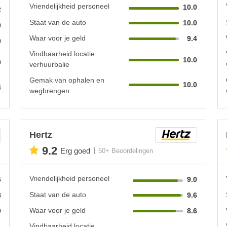
Vriendelijkheid personeel
10.0
2
Staat van de auto
10.0
0
Waar voor je geld
9.4
0
Vindbaarheid locatie
10.0
0
verhuurbalie
Gemak van ophalen en
10.0
4
wegbrengen
Hertz
9.2
Erg goed
50+ Beoordelingen
Vriendelijkheid personeel
6
9.0
Staat van de auto
8
9.6
Waar voor je geld
0
8.6
Vindbaarheid locatie