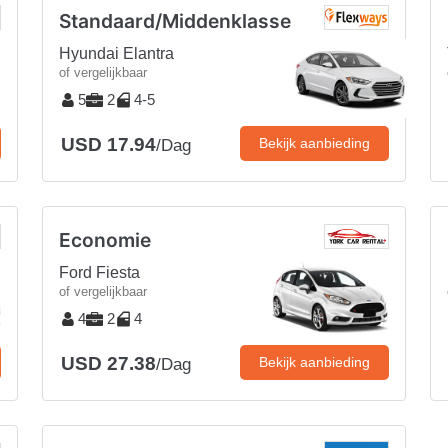
Standaard/Middenklasse
Hyundai Elantra
of vergelijkbaar
5
2
4-5
USD 17.94
Bekijk aanbieding
/Dag
Economie
Ford Fiesta
of vergelijkbaar
4
2
4
USD 27.38
Bekijk aanbieding
/Dag