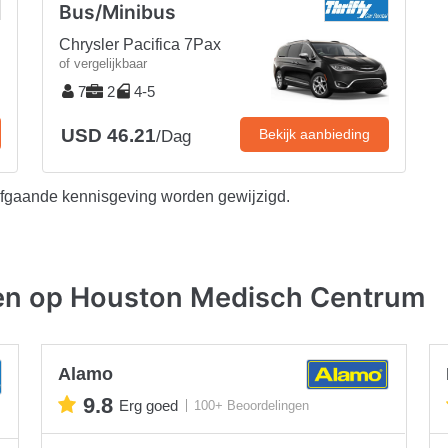
Bus/Minibus
Chrysler Pacifica 7Pax
of vergelijkbaar
7
2
4-5
USD 46.21
Bekijk aanbieding
/Dag
afgaande kennisgeving worden gewijzigd.
ven op Houston Medisch Centrum
Alamo
9.8
Erg goed
100+ Beoordelingen