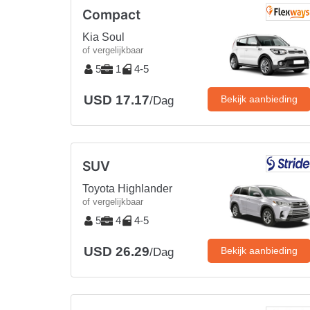
Compact
Kia Soul
of vergelijkbaar
5
1
4-5
USD 17.17
Bekijk aanbieding
/Dag
SUV
Toyota Highlander
of vergelijkbaar
5
4
4-5
USD 26.29
Bekijk aanbieding
/Dag