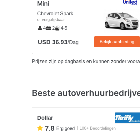
Mini
Chevrolet Spark
of vergelijkbaar
4
2
4-5
USD 36.93
Bekijk aanbieding
/Dag
Prijzen zijn op dagbasis en kunnen zonder voor
Beste autoverhuurbedrij
Dollar
7.8
Erg goed
100+ Beoordelingen