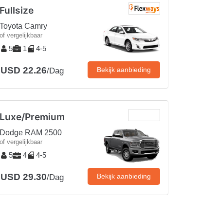
Fullsize
Toyota Camry
of vergelijkbaar
5
1
4-5
USD 22.26
Bekijk aanbieding
/Dag
Luxe/Premium
Dodge RAM 2500
of vergelijkbaar
5
4
4-5
USD 29.30
Bekijk aanbieding
/Dag