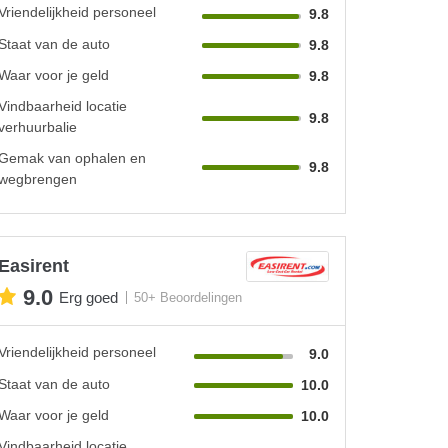
Vriendelijkheid personeel
9.8
Staat van de auto
9.8
Waar voor je geld
9.8
Vindbaarheid locatie
9.8
verhuurbalie
Gemak van ophalen en
9.8
wegbrengen
Easirent
9.0
Erg goed
50+ Beoordelingen
Vriendelijkheid personeel
9.0
Staat van de auto
10.0
Waar voor je geld
10.0
Vindbaarheid locatie