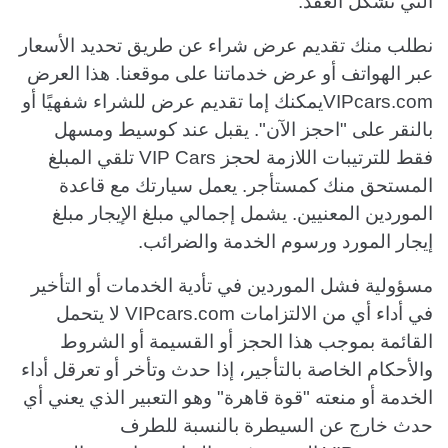
التي تشكل العقد:
نطلب منك تقديم عرض شراء عن طريق تحديد الأسعار
عبر الهواتف أو عرض خدماتنا على موقعنا. هذا العرض
VIPcars.comيمكنك إما تقديم عرض للشراء شفهيًا أو
بالنقر على "احجز الآن". يقبل عند كوسيط ومسهل
فقط للترتيبات اللازمة لحجز VIP Cars تلقي المبلغ
المستحق منك كمستأجر. يعمل سيارتك مع قاعدة
الموردين المعنيين. يشمل إجمالي مبلغ الإيجار مبلغ
إيجار المورد ورسوم الخدمة والضرائب.
مسؤولية فشل الموردين في تأدية الخدمات أو التأخير
في أداء أي من الالتزامات VIPcars.com لا يتحمل
القائمة بموجب هذا الحجز أو القسيمة أو الشروط
والأحكام الخاصة بالتأجير، إذا حدث وتأخر أو تعرقل أداء
الخدمة أو منعته "قوة قاهرة" وهو التعبير الذي يعني أي
حدث خارج عن السيطرة بالنسبة للطرف