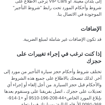
إلى بلدان معينة. أو VIP Cars يُرجى الاطلاع على
شروط وأحكام المورد تحت رابط "شروط التأجير"
الموجودة في الاتصال بنا.
الإضافات
قد تكون الإضافات غير شاملة لمبلغ الضريبة.
إذا كنت ترغب في إجراء تغييرات على
حجزك
تختلف شروط وأحكام حجز سيارة التأجير من مورد إلى
آخر. لذلك ننصحك بالاطلاع على جميع هذه الشروط
والأحكام قبل حجز السيارة. من أجل إلغاء أو إجراء أي
تعديلات على حجزك ، اتصل بفريقنا على وسنقوم بعدها
بإبلاغ المورد الخاص+44-208-196-9510 أو +1-914-
368-0091 الأرقام التالية: بسيارتك فيما يتعلق