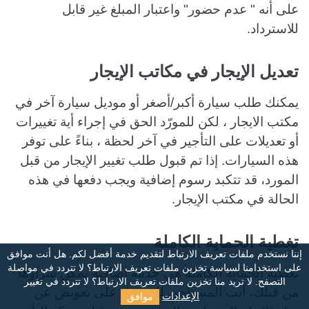
على أنه " عدم حضور" واعتبار المبلغ غير قابل
للاسترداد.
تعديل الإيجار في مكاتب الإيجار
يمكنك طلب سيارة أكبر/أصغر أو موديل سيارة آخر في
مكتب الايجار ، لكن للمورّد الحق في إجراء أية تغييرات
أو تعديلات على التأجير في آخر لحظة ، بناءً على توفر
هذه السيارات. إذا تم قبول طلب تغيير الإيجار من قبل
المورد، قد تتكبد رسوم إضافية ويجب دفعها في هذه
الحالة في مكتب الإيجار.
تغطية الحماية الكاملة
إننا نستخدم ملفات تعريف الارتباط لتقديم خدمة أفضل لكم. هل أنت موافق
على استخدامنا لسياسة تخزين ملفات تعريف الارتباط؟
لا تتردد في مواصلة
تغطية الحماية الكاملة هي خدمة إضافية يمكن شراؤها
التصفح. لا تريد منا تخزين ملفات تعريف الارتباط؟ لا تتردد في تغيير
من قبلك، أنت المستأجر، للحصول على تعويض عن
موافق
الإعدادات