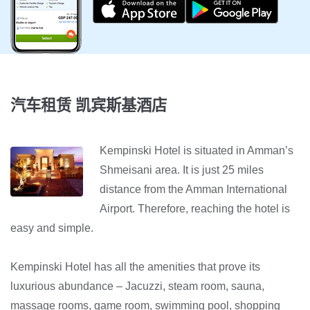
汽车租赁 凯宾斯基酒店
Kempinski Hotel is situated in Amman’s
Shmeisani area. It is just 25 miles
distance from the Amman International
Airport. Therefore, reaching the hotel is
easy and simple.
Kempinski Hotel has all the amenities that prove its
luxurious abundance – Jacuzzi, steam room, sauna,
massage rooms, game room, swimming pool, shopping