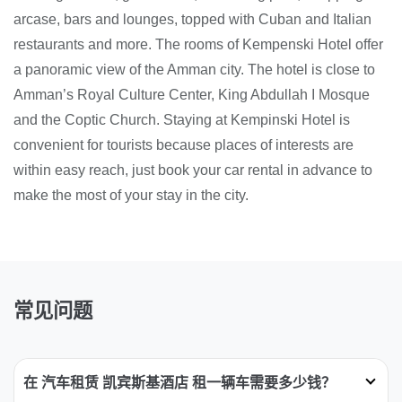
arcase, bars and lounges, topped with Cuban and Italian
restaurants and more. The rooms of Kempenski Hotel offer
a panoramic view of the Amman city. The hotel is close to
Amman’s Royal Culture Center, King Abdullah I Mosque
and the Coptic Church. Staying at Kempinski Hotel is
convenient for tourists because places of interests are
within easy reach, just book your car rental in advance to
make the most of your stay in the city.
常见问题
在 汽车租赁 凯宾斯基酒店 租一辆车需要多少钱？