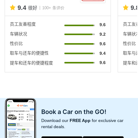
9.4
9.
很好
100+ 条评价
员工友善程度
员工友
9.6
车辆状况
车辆状
9.2
性价比
性价比
9.6
取车与还车的便捷性
取车与
9.4
9.6
提车和还车的便捷程度
提车和
Book a Car on the GO!
Download our
FREE App
for exclusive car
rental deals.