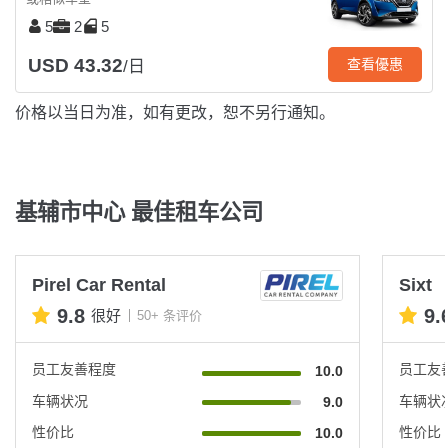
5
2
5
USD 43.32
查看優惠
/日
价格以当日为准，如有更改，恕不另行通知。
基辅市中心 最佳租车公司
Pirel Car Rental
Sixt
9.8
9.
很好
50+ 条评价
员工友善程度
员工友
10.0
车辆状况
车辆状
9.0
性价比
性价比
10.0